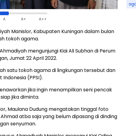
ag
A
A+
A++
yah Manislor, Kabupaten Kuningan dalam bulan
lah tokoh agama.
hmadiyah mengunjungi Kiai Ali Subhan di Perum
an, Jumat 22 April 2022.
alah satu tokoh agama di lingkungan tersebut dan
 Indonesia (PPSI).
enawarkan jika ingin menampilkan seni pencak
siap jika diminta.
or, Maulana Dudung mengatakan tinggal foto
r Ahmad atba saja yang belum dipasang di dinding
ngan senyuman.
engurus Ahmadiyah Manislor menemui Kiai Oding,