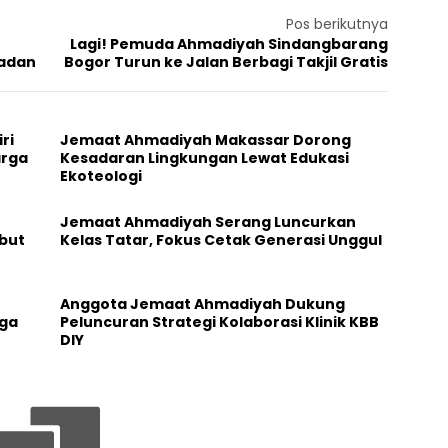
Pos berikutnya
Lagi! Pemuda Ahmadiyah Sindangbarang
madan
Bogor Turun ke Jalan Berbagi Takjil Gratis
ri
Jemaat Ahmadiyah Makassar Dorong
arga
Kesadaran Lingkungan Lewat Edukasi
Ekoteologi
Jemaat Ahmadiyah Serang Luncurkan
but
Kelas Tatar, Fokus Cetak Generasi Unggul
Anggota Jemaat Ahmadiyah Dukung
aga
Peluncuran Strategi Kolaborasi Klinik KBB
DIY