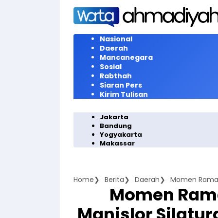
Langsung
ke
konten
Nasional
Daerah
Mancanegara
Sosial
Rabthah
Siaran Pers
Kirim Tulisan
Jakarta
Bandung
Yogyakarta
Makassar
Home
Berita
Daerah
Momen Ram
Manislor Silatu