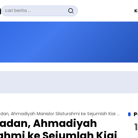
Pencarian
K
untuk:
#
Zuhairi Misrawi
#
Zoom
#
Zero Waste
#
Zaki Firdaus
#
Zafrullah Ahmad Pontoh
No Recent Searches Yet.
P
Momen Ramadan, Ahmadiyah Manislor Silaturahmi ke Sejumlah Kiai di Kuningan
adan, Ahmadiyah
rahmi ke Sejumlah Kiai