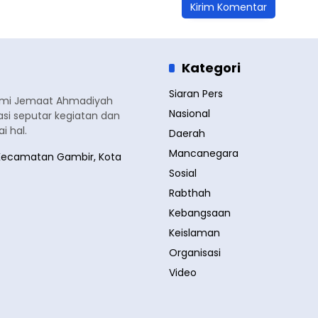
Kategori
Siaran Pers
smi Jemaat Ahmadiyah
Nasional
si seputar kegiatan dan
 hal.
Daerah
Mancanegara
a, Kecamatan Gambir, Kota
Sosial
Rabthah
Kebangsaan
Keislaman
Organisasi
Video