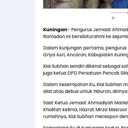
A-
Kuningan
– Pengurus Jemaat Ahmadi
Ramadan ini bersilaturahmi ke sejum
Dalam kunjungan pertama, pengurus A
Griya Asri, Ancaran, Kabupaten Kuning
Kiai Subhan sendiri dikenal sebagai s
juga ketua DPD Persatuan Pencak Silat
Dalam kesempatan itu, Kiai Subhan m
silat atau debus untuk hiburan, dirinya 
Saat Ketua Jemaat Ahmadiyah Manisl
Khalifah kelima, Hazrat Mirza Masroo
rumahnya, Kiai Subhan merespon de
Sementara itu di kunjungan kedua, P