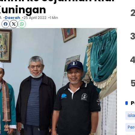
Kuningan
A
Daerah
25 April 2022
1 Min
P
isl
Pe