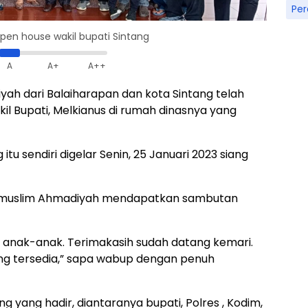
Pe
en house wakil bupati Sintang
A
A+
A++
ah dari Balaiharapan dan kota Sintang telah
il Bupati, Melkianus di rumah dinasnya yang
itu sendiri digelar Senin, 25 Januari 2023 siang
an muslim Ahmadiyah mendapatkan sambutan
u, anak-anak. Terimakasih sudah datang kemari.
ng tersedia,” sapa wabup dengan penuh
g yang hadir, diantaranya bupati, Polres , Kodim,