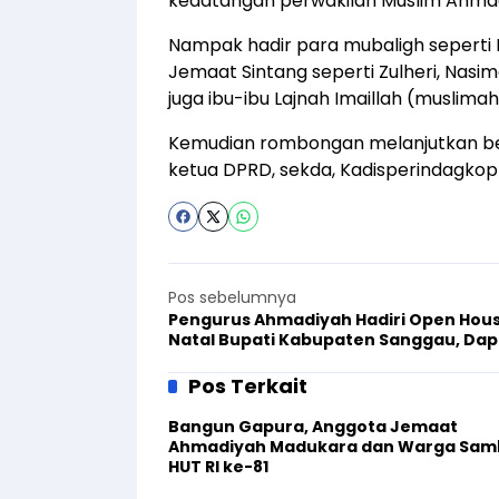
kedatangan perwakilan Muslim Ahmad
Nampak hadir para mubaligh seperti Ml
Jemaat Sintang seperti Zulheri, Nasi
juga ibu-ibu Lajnah Imaillah (muslim
Kemudian rombongan melanjutkan ber
ketua DPRD, sekda, Kadisperindagkop
Pos sebelumnya
Pengurus Ahmadiyah Hadiri Open Hou
Natal Bupati Kabupaten Sanggau, Dap
Sambutan Hangat dari Tuan Rumah
Pos Terkait
Bangun Gapura, Anggota Jemaat
Ahmadiyah Madukara dan Warga Sam
HUT RI ke-81