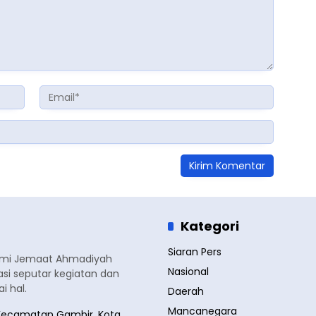
Kategori
Siaran Pers
smi Jemaat Ahmadiyah
Nasional
si seputar kegiatan dan
 hal.
Daerah
Mancanegara
a, Kecamatan Gambir, Kota