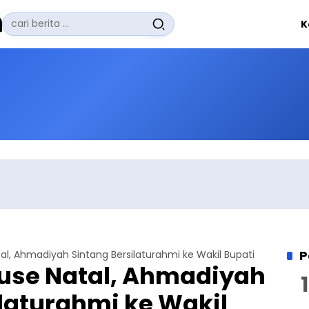
Pencarian
K
untuk:
#
Zuhairi Misrawi
#
Zoom
#
Zero Waste
#
Zaki Firdaus
#
Zafrullah Ahmad Pontoh
No Recent Searches Yet.
P
, Ahmadiyah Sintang Bersilaturahmi ke Wakil Bupati
se Natal, Ahmadiyah
laturahmi ke Wakil