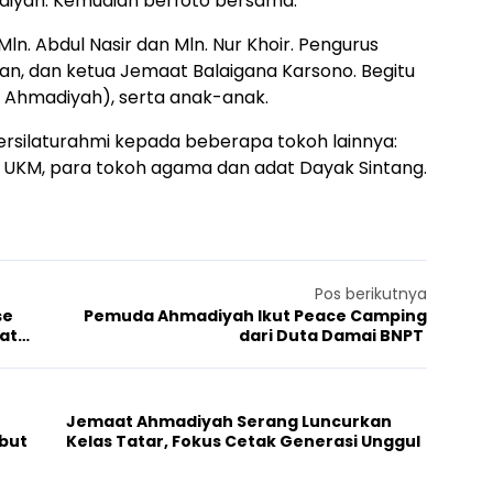
iyah. Kemudian berfoto bersama.
n. Abdul Nasir dan Mln. Nur Khoir. Pengurus
man, dan ketua Jemaat Balaigana Karsono. Begitu
ah Ahmadiyah), serta anak-anak.
silaturahmi kepada beberapa tokoh lainnya:
 UKM, para tokoh agama dan adat Dayak Sintang.
Pos berikutnya
se
Pemuda Ahmadiyah Ikut Peace Camping
at
dari Duta Damai BNPT
Jemaat Ahmadiyah Serang Luncurkan
but
Kelas Tatar, Fokus Cetak Generasi Unggul