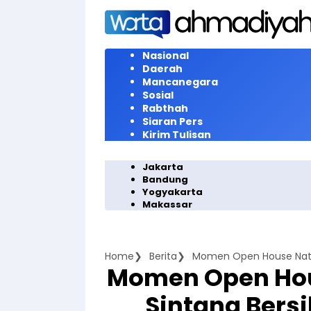
Langsung
ke
konten
Nasional
Daerah
Mancanegara
Sosial
Rabthah
Siaran Pers
Kirim Tulisan
Jakarta
Bandung
Yogyakarta
Makassar
Home
Berita
Momen Open House Natal
Momen Open Hou
Sintang Bersi