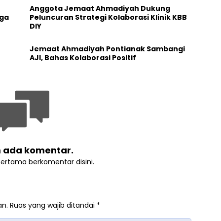
Anggota Jemaat Ahmadiyah Dukung
aga
Peluncuran Strategi Kolaborasi Klinik KBB
DIY
Jemaat Ahmadiyah Pontianak Sambangi
AJI, Bahas Kolaborasi Positif
 ada komentar.
pertama berkomentar disini.
an.
Ruas yang wajib ditandai
*