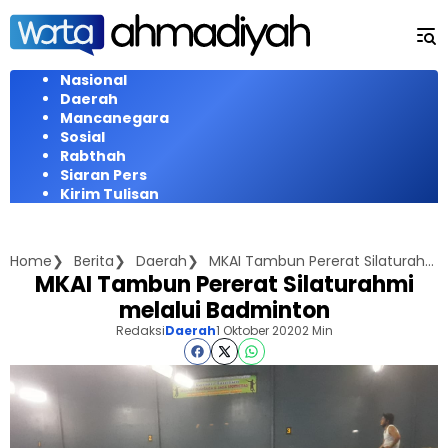
Langsung
ke
konten
Nasional
Daerah
Mancanegara
Sosial
Rabthah
Siaran Pers
Kirim Tulisan
Home
Berita
Daerah
MKAI Tambun Pererat Silaturahmi melalui Badminton
MKAI Tambun Pererat Silaturahmi
melalui Badminton
Redaksi
Daerah
1 Oktober 2020
2 Min