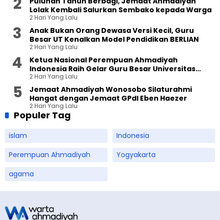
Puluhan Tahun Berbagi, Jemaat Ahmadiyah
Lolak Kembali Salurkan Sembako kepada Warga
2 Hari Yang Lalu
Anak Bukan Orang Dewasa Versi Kecil, Guru
Besar UT Kenalkan Model Pendidikan BERLIAN
2 Hari Yang Lalu
Ketua Nasional Perempuan Ahmadiyah
Indonesia Raih Gelar Guru Besar Universitas
2 Hari Yang Lalu
Terbuka
Jemaat Ahmadiyah Wonosobo Silaturahmi
Hangat dengan Jemaat GPdI Eben Haezer
2 Hari Yang Lalu
Populer Tag
islam
Indonesia
Perempuan Ahmadiyah
Yogyakarta
agama