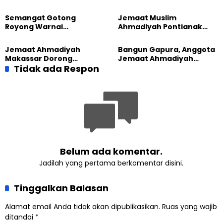
Pemuda Lintas Agama di
Kembali Salurkan
Majalengka
Sembako kepada Warga
Semangat Gotong
Jemaat Muslim
Royong Warnai
Ahmadiyah Pontianak
Pembangunan Kembali
dan Gereja Katedral
Masjid di Jemaat
Perkuat Kolaborasi Sosial
Jemaat Ahmadiyah
Bangun Gapura, Anggota
Ahmadiyah Sukapura
Makassar Dorong
Jemaat Ahmadiyah
Kesadaran Lingkungan
Tidak ada Respon
Madukara dan Warga
Lewat Edukasi Ekoteologi
Sambut HUT RI ke-81
Belum ada komentar.
Jadilah yang pertama berkomentar disini.
Tinggalkan Balasan
Alamat email Anda tidak akan dipublikasikan.
Ruas yang wajib
ditandai
*