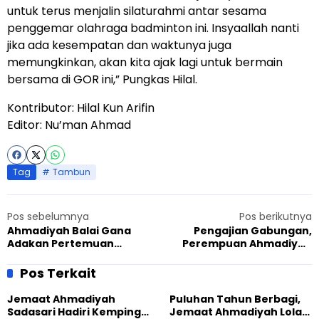
untuk terus menjalin silaturahmi antar sesama
penggemar olahraga badminton ini. Insyaallah nanti
jika ada kesempatan dan waktunya juga
memungkinkan, akan kita ajak lagi untuk bermain
bersama di GOR ini,” Pungkas Hilal.
Kontributor: Hilal Kun Arifin
Editor: Nu’man Ahmad
Tag
Tambun
Pos sebelumnya
Pos berikutnya
Ahmadiyah Balai Gana
Pengajian Gabungan,
Adakan Pertemuan
Perempuan Ahmadiyah
Gabungan Khuddam dan
Jabar 3 Ingatkan
Anshar
Pentingnya Menegakkan
Pos Terkait
Ketaatan
Jemaat Ahmadiyah
Puluhan Tahun Berbagi,
Sadasari Hadiri Kemping
Jemaat Ahmadiyah Lolak