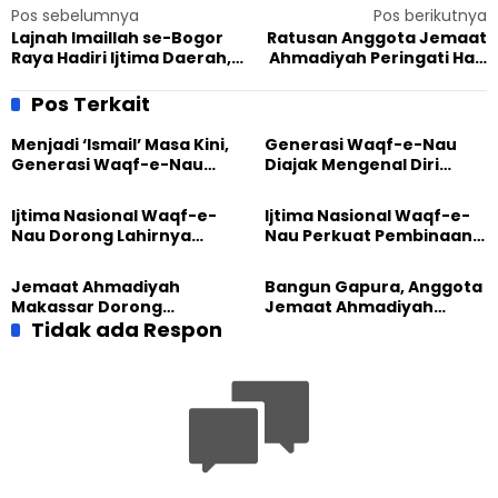
Pos sebelumnya
Pos berikutnya
Lajnah Imaillah se-Bogor
Ratusan Anggota Jemaat
Raya Hadiri Ijtima Daerah,
Ahmadiyah Peringati Hari
Siapkan Peran Muslimah
Khilafat di Masjid An-Nur
Sambut Seabad Jemaat
Surabaya
Pos Terkait
Ahmadiyah Indonesia
Menjadi ‘Ismail’ Masa Kini,
Generasi Waqf-e-Nau
Generasi Waqf-e-Nau
Diajak Mengenal Diri
Diajak Hidup untuk
Sebelum Mengubah
Pengabdian
Dunia
Ijtima Nasional Waqf-e-
Ijtima Nasional Waqf-e-
Nau Dorong Lahirnya
Nau Perkuat Pembinaan
Generasi Pengkhidmat
Calon Pemimpin Jemaat
yang Militan
Masa Depan
Jemaat Ahmadiyah
Bangun Gapura, Anggota
Makassar Dorong
Jemaat Ahmadiyah
Kesadaran Lingkungan
Tidak ada Respon
Madukara dan Warga
Lewat Edukasi Ekoteologi
Sambut HUT RI ke-81