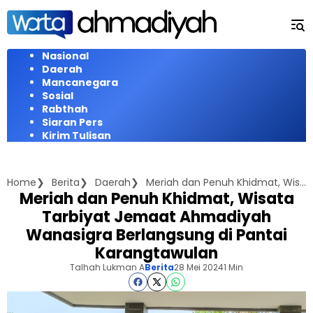
Langsung
ke
konten
Nasional
Daerah
Mancanegara
Sosial
Rabthah
Siaran Pers
Kirim Tulisan
Home
Berita
Daerah
Meriah dan Penuh Khidmat, Wisata Tarbiyat Jemaat Ahmadiyah Wanasigra Berlangsung di Pantai Karangtawulan
Meriah dan Penuh Khidmat, Wisata
Tarbiyat Jemaat Ahmadiyah
Wanasigra Berlangsung di Pantai
Karangtawulan
Talhah Lukman A
Berita
28 Mei 2024
1 Min