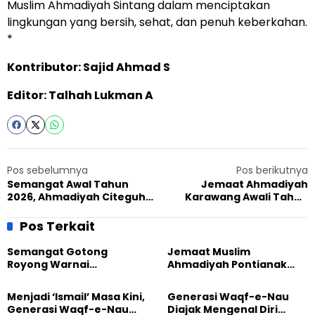
Muslim Ahmadiyah Sintang dalam menciptakan
lingkungan yang bersih, sehat, dan penuh keberkahan.
*
Kontributor: Sajid Ahmad S
Editor: Talhah Lukman A
Pos sebelumnya
Pos berikutnya
Semangat Awal Tahun
Jemaat Ahmadiyah
2026, Ahmadiyah Citeguh
Karawang Awali Tahun
Gelar Clean The City dan
2026 dengan Sholat
Pembinaan Generasi
Tahajud dan Bersih-Bersih
Pos Terkait
Masjid
Semangat Gotong
Jemaat Muslim
Royong Warnai
Ahmadiyah Pontianak
Pembangunan Kembali
dan Gereja Katedral
Masjid di Jemaat
Perkuat Kolaborasi Sosial
Menjadi ‘Ismail’ Masa Kini,
Generasi Waqf-e-Nau
Ahmadiyah Sukapura
Generasi Waqf-e-Nau
Diajak Mengenal Diri