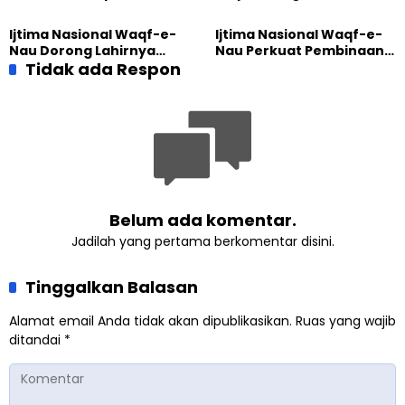
Diajak Hidup untuk
Sebelum Mengubah
Pengabdian
Dunia
Ijtima Nasional Waqf-e-
Ijtima Nasional Waqf-e-
Nau Dorong Lahirnya
Nau Perkuat Pembinaan
Generasi Pengkhidmat
Tidak ada Respon
Calon Pemimpin Jemaat
yang Militan
Masa Depan
Belum ada komentar.
Jadilah yang pertama berkomentar disini.
Tinggalkan Balasan
Alamat email Anda tidak akan dipublikasikan.
Ruas yang wajib
ditandai
*