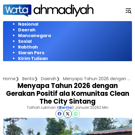
Langsung
ke
konten
Nasional
Daerah
Mancanegara
Sosial
Rabthah
Siaran Pers
Kirim Tulisan
Home
Berita
Daerah
Menyapa Tahun 2026 dengan Gerakan Positif ala Komunitas Clean The City Sintang
Menyapa Tahun 2026 dengan
Gerakan Positif ala Komunitas Clean
The City Sintang
Talhah Lukman A
Berita
3 Januari 2026
2 Min