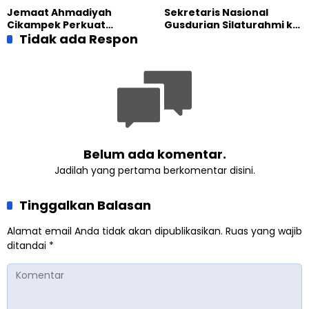
Generasi Unggul
Jemaat Ahmadiyah
Sekretaris Nasional
Cikampek Perkuat
Gusdurian Silaturahmi ke
Komitmen Bangun Masjid
Tidak ada Respon
Jemaat Ahmadiyah
Lewat Pengajian
Singaparna, Perkuat Nilai
Gabungan
Kemanusiaan
Belum ada komentar.
Jadilah yang pertama berkomentar disini.
Tinggalkan Balasan
Alamat email Anda tidak akan dipublikasikan.
Ruas yang wajib
ditandai
*