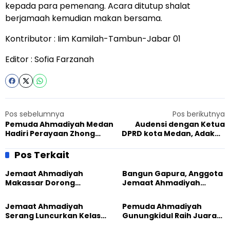
kepada para pemenang. Acara ditutup shalat
berjamaah kemudian makan bersama.
Kontributor : Iim Kamilah-Tambun-Jabar 01
Editor : Sofia Farzanah
Pos sebelumnya
Pos berikutnya
Pemuda Ahmadiyah Medan
Audensi dengan Ketua
Hadiri Perayaan Zhong
DPRD kota Medan, Adakan
Yuan
Giat Do’a Lintas Iman Se-
Kota Medan
Pos Terkait
Jemaat Ahmadiyah
Bangun Gapura, Anggota
Makassar Dorong
Jemaat Ahmadiyah
Kesadaran Lingkungan
Madukara dan Warga
Lewat Edukasi Ekoteologi
Sambut HUT RI ke-81
Jemaat Ahmadiyah
Pemuda Ahmadiyah
Serang Luncurkan Kelas
Gunungkidul Raih Juara
Tatar, Fokus Cetak
Lomba Video Literasi 2026