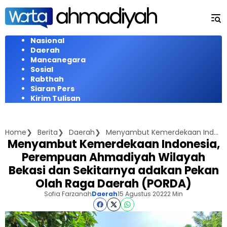
Langsung
ke
konten
Nasional
Daerah
Mancanegara
Sosial
Rabthah
Siaran Pers
Kirim Tulisan
Home
Berita
Daerah
Menyambut Kemerdekaan Indonesia, Perempuan Ahmadiyah Wilayah Bekasi dan Sekitarnya adakan Pekan Olah Raga Daerah (PORDA)
Menyambut Kemerdekaan Indonesia,
Perempuan Ahmadiyah Wilayah
Bekasi dan Sekitarnya adakan Pekan
Olah Raga Daerah (PORDA)
Sofia Farzanah
Daerah
15 Agustus 2022
2 Min