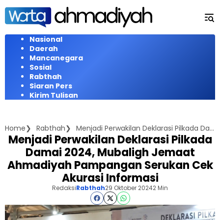
Langsung
ke
konten
Nasional
Daerah
Mancanegara
Sosial
Rabthah
Siaran Pers
Kirim Tulisan
Home
Rabthah
Menjadi Perwakilan Deklarasi Pilkada Damai 2024, Mubaligh Jemaat Ahmadiyah Pampangan Serukan Cek Akurasi Informasi
Menjadi Perwakilan Deklarasi Pilkada
Damai 2024, Mubaligh Jemaat
Ahmadiyah Pampangan Serukan Cek
Akurasi Informasi
Redaksi
Rabthah
29 Oktober 2024
2 Min