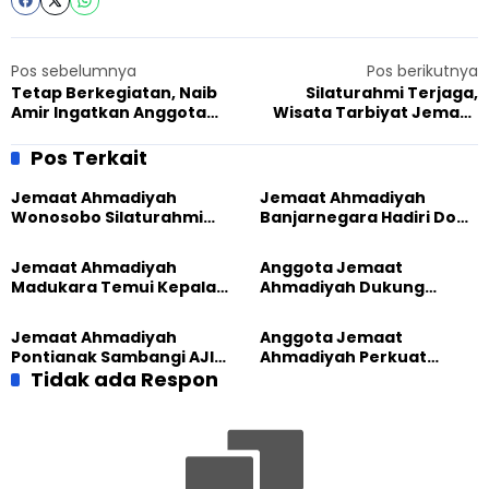
Pos sebelumnya
Pos berikutnya
Tetap Berkegiatan, Naib
Silaturahmi Terjaga,
Amir Ingatkan Anggota
Wisata Tarbiyat Jemaat
Jemaat Kalbar Terus Ke
Ahmadiyah Bekasi Dihadiri
Depankan Silaturahmi
Puluhan Peserta
Pos Terkait
Jemaat Ahmadiyah
Jemaat Ahmadiyah
Wonosobo Silaturahmi
Banjarnegara Hadiri Doa
Hangat dengan Jemaat
Bersama Tasyakuran
GPdI Eben Haezer
Nyadran Warga
Jemaat Ahmadiyah
Anggota Jemaat
Madukara Temui Kepala
Ahmadiyah Dukung
Desa Limbangan,
Peluncuran Strategi
Komitmen Jaga
Kolaborasi Klinik KBB DIY
Jemaat Ahmadiyah
Anggota Jemaat
Kerukunan
Pontianak Sambangi AJI,
Ahmadiyah Perkuat
Bahas Kolaborasi Positif
Tidak ada Respon
Jejaring Lintas Iman
Lewat Learning and
Development Festival di
Yogyakarta