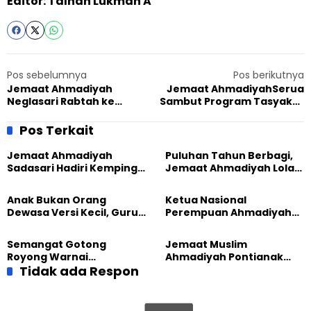
Editor: Talhah Lukman A
Pos sebelumnya
Pos berikutnya
Jemaat Ahmadiyah
Jemaat AhmadiyahSerua
Neglasari Rabtah ke
Sambut Program Tasyakur
Aparatur Pemerintahan,
100 Tahun dengan Wiqari
Menyongsong Tasyakur
Amal
Pos Terkait
Jemaat Ahmadiyah
Puluhan Tahun Berbagi,
Sadasari Hadiri Kemping
Jemaat Ahmadiyah Lolak
Pemuda Lintas Agama di
Kembali Salurkan
Majalengka
Sembako kepada Warga
Anak Bukan Orang
Ketua Nasional
Dewasa Versi Kecil, Guru
Perempuan Ahmadiyah
Besar UT Kenalkan Model
Indonesia Raih Gelar Guru
Pendidikan BERLIAN
Besar Universitas
Semangat Gotong
Jemaat Muslim
Terbuka
Royong Warnai
Ahmadiyah Pontianak
Pembangunan Kembali
Tidak ada Respon
dan Gereja Katedral
Masjid di Jemaat
Perkuat Kolaborasi Sosial
Ahmadiyah Sukapura