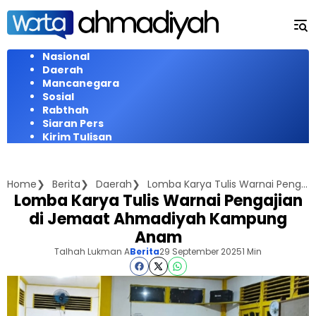
Langsung
ke
konten
Nasional
Daerah
Mancanegara
Sosial
Rabthah
Siaran Pers
Kirim Tulisan
Home
Berita
Daerah
Lomba Karya Tulis Warnai Pengajian di Jemaat Ahmadiyah Kampung Anam
Lomba Karya Tulis Warnai Pengajian
di Jemaat Ahmadiyah Kampung
Anam
Talhah Lukman A
Berita
29 September 2025
1 Min