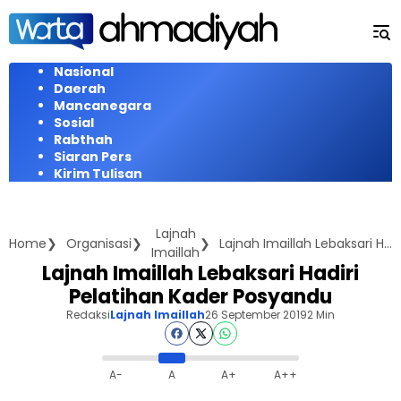
Langsung
ke
konten
Nasional
Daerah
Mancanegara
Sosial
Rabthah
Siaran Pers
Kirim Tulisan
Lajnah
Home
Organisasi
Lajnah Imaillah Lebaksari Hadiri Pelatihan Kader Posyandu
Imaillah
Lajnah Imaillah Lebaksari Hadiri
Pelatihan Kader Posyandu
Redaksi
Lajnah Imaillah
26 September 2019
2 Min
A-
A
A+
A++