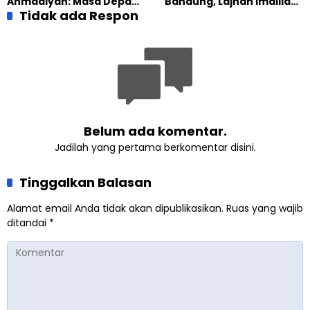
Ahmadiyah: Masa Depan
Bandung, Lajnah Imaillah
Anak Dimulai dari
Tidak ada Respon
Tekankan Pentingnya
Perempuan yang Terus
Resiliensi
Belajar
Belum ada komentar.
Jadilah yang pertama berkomentar disini.
Tinggalkan Balasan
Alamat email Anda tidak akan dipublikasikan.
Ruas yang wajib
ditandai
*