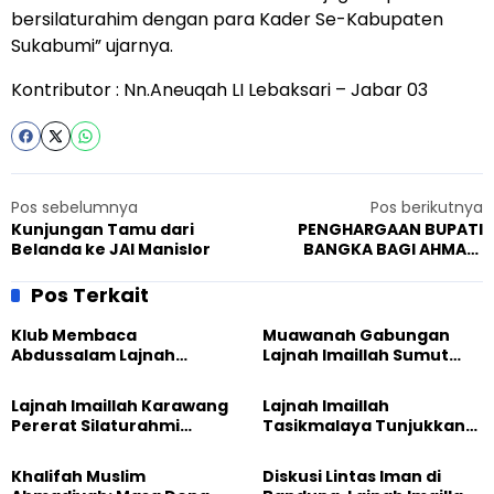
bersilaturahim dengan para Kader Se-Kabupaten
Sukabumi” ujarnya.
Kontributor : Nn.Aneuqah LI Lebaksari – Jabar 03
Pos sebelumnya
Pos berikutnya
Kunjungan Tamu dari
PENGHARGAAN BUPATI
Belanda ke JAI Manislor
BANGKA BAGI AHMADI
BERPRESTASI
Pos Terkait
Klub Membaca
Muawanah Gabungan
Abdussalam Lajnah
Lajnah Imaillah Sumut
Imaillah Tanjung Medan
Hadirkan Olahraga
Gelar Diskusi dan
hingga Edukasi Tangani
Lajnah Imaillah Karawang
Lajnah Imaillah
Tadabbur Alam
Sampah
Pererat Silaturahmi
Tasikmalaya Tunjukkan
dengan Warga Lewat
Kiprah KSU Kusumawangi
Masak Bersama
Bangun Ekonomi
Khalifah Muslim
Diskusi Lintas Iman di
Keluarga