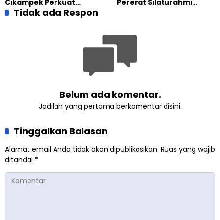
Cikampek Perkuat
Pererat Silaturahmi
Komitmen Bangun Masjid
Tidak ada Respon
dengan Warga Lewat
Lewat Pengajian
Masak Bersama
Gabungan
Belum ada komentar.
Jadilah yang pertama berkomentar disini.
Tinggalkan Balasan
Alamat email Anda tidak akan dipublikasikan.
Ruas yang wajib
ditandai
*