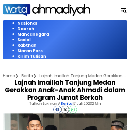
Langsung
ke
konten
Nasional
Daerah
Mancanegara
Sosial
Rabthah
Siaran Pers
Kirim Tulisan
Home
Berita
Lajnah Imaillah Tanjung Medan Gerakkan Anak-Anak Ahmadi dalam Program Jumat Berkah
Lajnah Imaillah Tanjung Medan
Gerakkan Anak-Anak Ahmadi dalam
Program Jumat Berkah
Talhah Lukman A
Berita
17 Juli 2023
2 Min