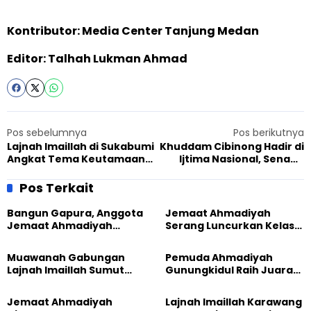
Kontributor: Media Center Tanjung Medan
Editor: Talhah Lukman Ahmad
Pos sebelumnya
Pos berikutnya
Lajnah Imaillah di Sukabumi
Khuddam Cibinong Hadir di
Angkat Tema Keutamaan
Ijtima Nasional, Senang
Ahlak, Cegah Degradasi
Acara Berjalan Sukses
Moral
Pos Terkait
Bangun Gapura, Anggota
Jemaat Ahmadiyah
Jemaat Ahmadiyah
Serang Luncurkan Kelas
Madukara dan Warga
Tatar, Fokus Cetak
Sambut HUT RI ke-81
Generasi Unggul
Muawanah Gabungan
Pemuda Ahmadiyah
Lajnah Imaillah Sumut
Gunungkidul Raih Juara
Hadirkan Olahraga
Lomba Video Literasi 2026
hingga Edukasi Tangani
Jemaat Ahmadiyah
Lajnah Imaillah Karawang
Sampah