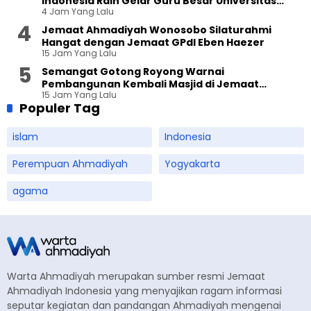
Indonesia Raih Gelar Guru Besar Universitas
4 Jam Yang Lalu
Terbuka
Jemaat Ahmadiyah Wonosobo Silaturahmi
Hangat dengan Jemaat GPdI Eben Haezer
15 Jam Yang Lalu
Semangat Gotong Royong Warnai
Pembangunan Kembali Masjid di Jemaat
15 Jam Yang Lalu
Ahmadiyah Sukapura
Populer Tag
islam
Indonesia
Perempuan Ahmadiyah
Yogyakarta
agama
Warta Ahmadiyah merupakan sumber resmi Jemaat
Ahmadiyah Indonesia yang menyajikan ragam informasi
seputar kegiatan dan pandangan Ahmadiyah mengenai