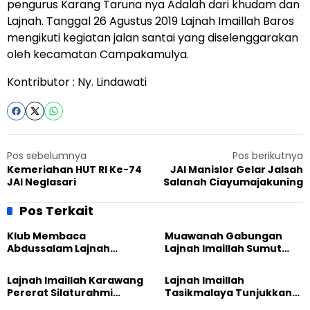
pengurus Karang Taruna nya Adalah dari khudam dan
Lajnah. Tanggal 26 Agustus 2019 Lajnah Imaillah Baros
mengikuti kegiatan jalan santai yang diselenggarakan
oleh kecamatan Campakamulya.
Kontributor : Ny. Lindawati
Pos sebelumnya
Pos berikutnya
Kemeriahan HUT RI Ke-74
JAI Manislor Gelar Jalsah
JAI Neglasari
Salanah Ciayumajakuning
Pos Terkait
Klub Membaca
Muawanah Gabungan
Abdussalam Lajnah
Lajnah Imaillah Sumut
Imaillah Tanjung Medan
Hadirkan Olahraga
Gelar Diskusi dan
hingga Edukasi Tangani
Lajnah Imaillah Karawang
Lajnah Imaillah
Tadabbur Alam
Sampah
Pererat Silaturahmi
Tasikmalaya Tunjukkan
dengan Warga Lewat
Kiprah KSU Kusumawangi