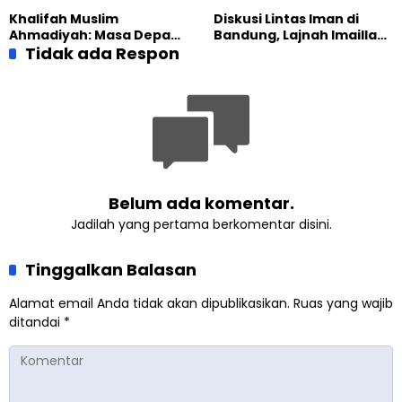
Masak Bersama
Bangun Ekonomi
Khalifah Muslim
Diskusi Lintas Iman di
Keluarga
Ahmadiyah: Masa Depan
Bandung, Lajnah Imaillah
Anak Dimulai dari
Tidak ada Respon
Tekankan Pentingnya
Perempuan yang Terus
Resiliensi
Belajar
Belum ada komentar.
Jadilah yang pertama berkomentar disini.
Tinggalkan Balasan
Alamat email Anda tidak akan dipublikasikan.
Ruas yang wajib
ditandai
*