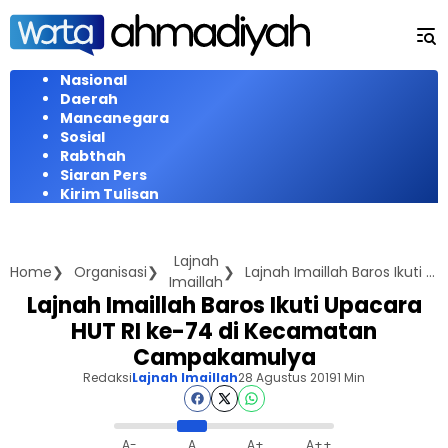
Langsung
ke
konten
Nasional
Daerah
Mancanegara
Sosial
Rabthah
Siaran Pers
Kirim Tulisan
Lajnah
Home
Organisasi
Lajnah Imaillah Baros Ikuti Upacara HUT RI ke-74 di Kecamatan Campakamulya
Imaillah
Lajnah Imaillah Baros Ikuti Upacara
HUT RI ke-74 di Kecamatan
Campakamulya
Redaksi
Lajnah Imaillah
28 Agustus 2019
1 Min
A-
A
A+
A++