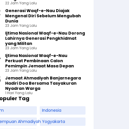
22 Jam Yang Lalu
Generasi Waqf-e-Nau Diajak
Mengenal Diri Sebelum Mengubah
Dunia
23 Jam Yang Lalu
Ijtima Nasional Waqf-e-Nau Dorong
Lahirnya Generasi Pengkhidmat
yang Militan
23 Jam Yang Lalu
Ijtima Nasional Waqf-e-Nau
Perkuat Pembinaan Calon
Pemimpin Jemaat Masa Depan
23 Jam Yang Lalu
Jemaat Ahmadiyah Banjarnegara
Hadiri Doa Bersama Tasyakuran
Nyadran Warga
1 Hari Yang Lalu
opuler Tag
am
Indonesia
rempuan Ahmadiyah
Yogyakarta