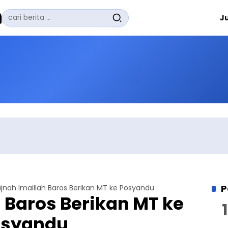
Pencarian
J
untuk:
#
Zuhairi Misrawi
#
Zoom
#
Zero Waste
#
Zaki Firdaus
#
Zafrullah Ahmad Pontoh
No Recent Searches Yet.
P
ajnah Imaillah Baros Berikan MT ke Posyandu
h Baros Berikan MT ke
osyandu