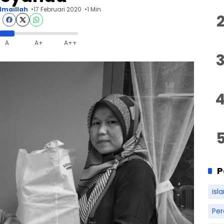
Imaillah
17 Februari 2020
1 Min
A
A+
A++
P
isl
Pe