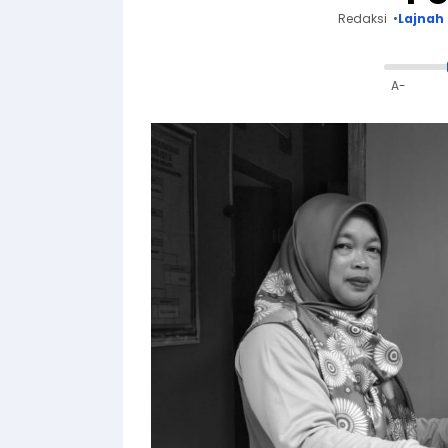
Redaksi
Lajnah 
A-