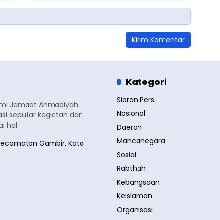
Kategori
Siaran Pers
smi Jemaat Ahmadiyah
Nasional
si seputar kegiatan dan
 hal.
Daerah
Mancanegara
a, Kecamatan Gambir, Kota
Sosial
Rabthah
Kebangsaan
Keislaman
Organisasi