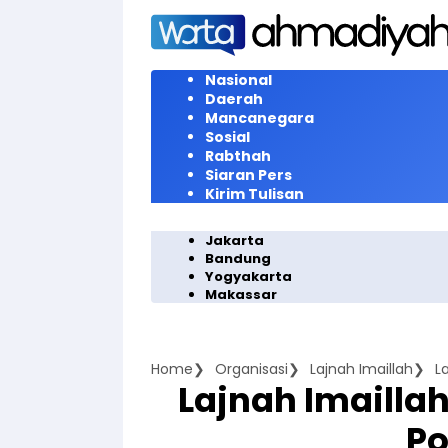
Langsung
ke
konten
Nasional
Daerah
Mancanegara
Sosial
Rabthah
Siaran Pers
Kirim Tulisan
Jakarta
Bandung
Yogyakarta
Makassar
Home
Organisasi
Lajnah Imaillah
L
Lajnah Imailla
P