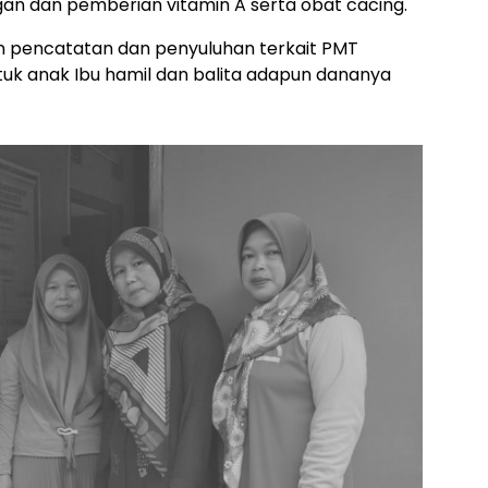
n dan pemberian vitamin A serta obat cacing.
 pencatatan dan penyuluhan terkait PMT
k anak Ibu hamil dan balita adapun dananya