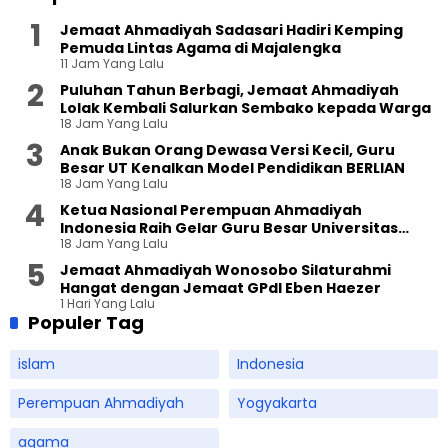
Jemaat Ahmadiyah Sadasari Hadiri Kemping
Pemuda Lintas Agama di Majalengka
11 Jam Yang Lalu
Puluhan Tahun Berbagi, Jemaat Ahmadiyah
Lolak Kembali Salurkan Sembako kepada Warga
18 Jam Yang Lalu
Anak Bukan Orang Dewasa Versi Kecil, Guru
Besar UT Kenalkan Model Pendidikan BERLIAN
18 Jam Yang Lalu
Ketua Nasional Perempuan Ahmadiyah
Indonesia Raih Gelar Guru Besar Universitas
18 Jam Yang Lalu
Terbuka
Jemaat Ahmadiyah Wonosobo Silaturahmi
Hangat dengan Jemaat GPdI Eben Haezer
1 Hari Yang Lalu
Populer Tag
islam
Indonesia
Perempuan Ahmadiyah
Yogyakarta
agama