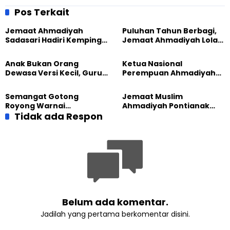
Course Guna Tingkatkan
Jemaat Muslim Ahmadiyah
Pengkhidmatan
Gunung Kidul
Pos Terkait
Jemaat Ahmadiyah
Puluhan Tahun Berbagi,
Sadasari Hadiri Kemping
Jemaat Ahmadiyah Lolak
Pemuda Lintas Agama di
Kembali Salurkan
Majalengka
Sembako kepada Warga
Anak Bukan Orang
Ketua Nasional
Dewasa Versi Kecil, Guru
Perempuan Ahmadiyah
Besar UT Kenalkan Model
Indonesia Raih Gelar Guru
Pendidikan BERLIAN
Besar Universitas
Semangat Gotong
Jemaat Muslim
Terbuka
Royong Warnai
Ahmadiyah Pontianak
Pembangunan Kembali
Tidak ada Respon
dan Gereja Katedral
Masjid di Jemaat
Perkuat Kolaborasi Sosial
Ahmadiyah Sukapura
Belum ada komentar.
Jadilah yang pertama berkomentar disini.