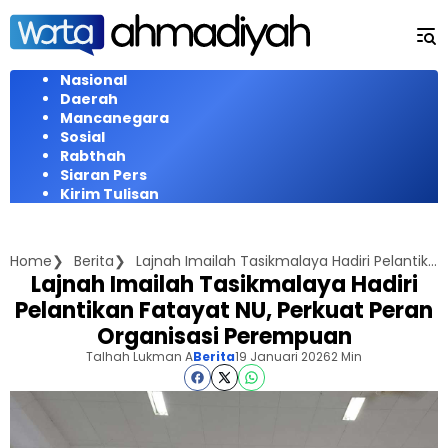
Langsung
ke
konten
Nasional
Daerah
Mancanegara
Sosial
Rabthah
Siaran Pers
Kirim Tulisan
Home
Berita
Lajnah Imailah Tasikmalaya Hadiri Pelantikan Fatayat NU, Perkuat Peran Organisasi Perempuan
Lajnah Imailah Tasikmalaya Hadiri
Pelantikan Fatayat NU, Perkuat Peran
Organisasi Perempuan
Talhah Lukman A
Berita
19 Januari 2026
2 Min