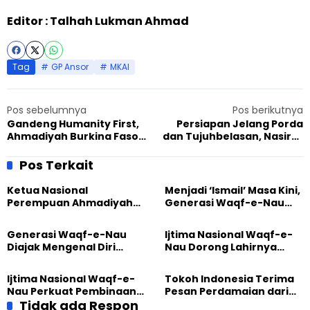
Editor : Talhah Lukman Ahmad
Tag
GP Ansor
MKAI
Pos sebelumnya
Pos berikutnya
Gandeng Humanity First,
Persiapan Jelang Porda
Ahmadiyah Burkina Faso
dan Tujuhbelasan, Nasirat
Buka Kamp Medis
Manislor Semarak Lomba
Pos Terkait
Ketua Nasional
Menjadi ‘Ismail’ Masa Kini,
Perempuan Ahmadiyah
Generasi Waqf-e-Nau
Indonesia Raih Gelar Guru
Diajak Hidup untuk
Besar Universitas
Pengabdian
Generasi Waqf-e-Nau
Ijtima Nasional Waqf-e-
Terbuka
Diajak Mengenal Diri
Nau Dorong Lahirnya
Sebelum Mengubah
Generasi Pengkhidmat
Dunia
yang Militan
Ijtima Nasional Waqf-e-
Tokoh Indonesia Terima
Nau Perkuat Pembinaan
Pesan Perdamaian dari
Calon Pemimpin Jemaat
Tidak ada Respon
Khalifah Muslim