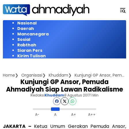
Langsung
ke
konten
Nasional
Daerah
Mancanegara
Sosial
Rabthah
Siaran Pers
Kirim Tulisan
Home
Organisasi
Khuddam
Kunjungi GP Ansor, Pemuda Ahmadiyah Siap Lawan Radikalisme
Kunjungi GP Ansor, Pemuda
Ahmadiyah Siap Lawan Radikalisme
Redaksi
Khuddam
8 Agustus 2017
1 Min
A-
A
A+
A++
JAKARTA –
Ketua Umum Gerakan Pemuda Ansor,