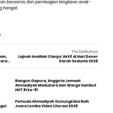
akan bersama, dan pembagian bingkisan anak-
g hangat.
A
Pos berikutnya
aan,
Lajnah Imaillah Cianjur Aktif di Hari Donor
Darah
Darah Sedunia 2026
Bangun Gapura, Anggota Jemaat
Ahmadiyah Madukara dan Warga Sambut
HUT RI ke-81
Pemuda Ahmadiyah Gunungkidul Raih
ggul
Juara Lomba Video Literasi 2026