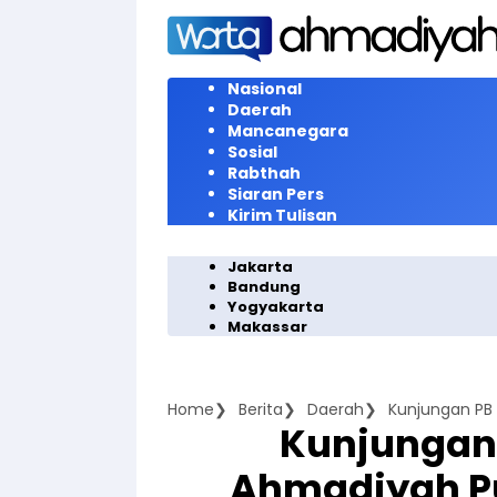
Langsung
ke
konten
Nasional
Daerah
Mancanegara
Sosial
Rabthah
Siaran Pers
Kirim Tulisan
Jakarta
Bandung
Yogyakarta
Makassar
Home
Berita
Daerah
Kunjungan 
Ahmadiyah Pu