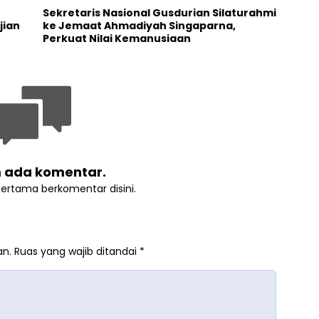
t
Sekretaris Nasional Gusdurian Silaturahmi
jian
ke Jemaat Ahmadiyah Singaparna,
Perkuat Nilai Kemanusiaan
 ada komentar.
pertama berkomentar disini.
an.
Ruas yang wajib ditandai
*