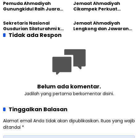
Sambut HUT RI ke-81
Generasi Unggul
Pemuda Ahmadiyah
Jemaat Ahmadiyah
Gunungkidul Raih Juara
Cikampek Perkuat
Lomba Video Literasi 2026
Komitmen Bangun Masjid
Lewat Pengajian
Sekretaris Nasional
Jemaat Ahmadiyah
Gabungan
Gusdurian Silaturahmi ke
Lengkong dan Jawaran
Jemaat Ahmadiyah
Tidak ada Respon
Gelar Wisata Tarbiyat di
Singaparna, Perkuat Nilai
Telaga Menjer
Kemanusiaan
Belum ada komentar.
Jadilah yang pertama berkomentar disini.
Tinggalkan Balasan
Alamat email Anda tidak akan dipublikasikan.
Ruas yang wajib
ditandai
*