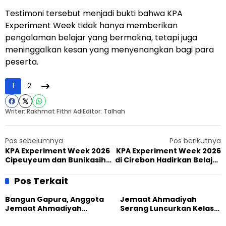
Testimoni tersebut menjadi bukti bahwa KPA
Experiment Week tidak hanya memberikan
pengalaman belajar yang bermakna, tetapi juga
meninggalkan kesan yang menyenangkan bagi para
peserta.
1
2
Writer: Rakhmat Fithri Adi
Editor: Talhah
Pos sebelumnya
Pos berikutnya
KPA Experiment Week 2026
KPA Experiment Week 2026
Cipeuyeum dan Bunikasih,
di Cirebon Hadirkan Belajar
Bangun Karakter Generasi
Sains hingga Agama
Muda Ahmadiyah
Pos Terkait
Bangun Gapura, Anggota
Jemaat Ahmadiyah
Jemaat Ahmadiyah
Serang Luncurkan Kelas
Madukara dan Warga
Tatar, Fokus Cetak