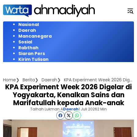
Langsung
ke
konten
Nasional
Daerah
Mancanegara
Sosial
Rabthah
Siaran Pers
Kirim Tulisan
Home
Berita
Daerah
KPA Experiment Week 2026 Digelar di Yogyakarta, Kenalkan Sains dan Marifatullah kepada Anak-anak
KPA Experiment Week 2026 Digelar di
Yogyakarta, Kenalkan Sains dan
Marifatullah kepada Anak-anak
Talhah Lukman A
Daerah
1 Juli 2026
2 Min