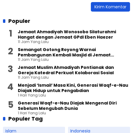
Populer
Jemaat Ahmadiyah Wonosobo Silaturahmi
Hangat dengan Jemaat GPdI Eben Haezer
11 Jam Yang Lalu
Semangat Gotong Royong Warnai
Pembangunan Kembali Masjid di Jemaat
11 Jam Yang Lalu
Ahmadiyah Sukapura
Jemaat Muslim Ahmadiyah Pontianak dan
Gereja Katedral Perkuat Kolaborasi Sosial
11 Jam Yang Lalu
Menjadi ‘Ismail’ Masa Kini, Generasi Waqf-e-Nau
Diajak Hidup untuk Pengabdian
1 Hari Yang Lalu
Generasi Waqf-e-Nau Diajak Mengenal Diri
Sebelum Mengubah Dunia
1 Hari Yang Lalu
Populer Tag
islam
Indonesia