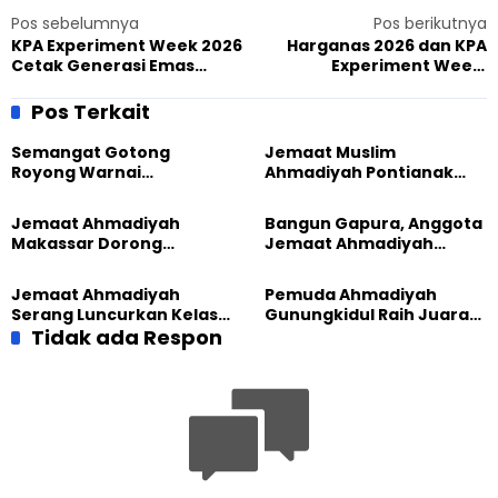
Pos sebelumnya
Pos berikutnya
KPA Experiment Week 2026
Harganas 2026 dan KPA
Cetak Generasi Emas
Experiment Week:
Ahmadi, Anak-anak Pulang
Menguatkan Tarbiyat
Jadi Duta Kebaikan
Keluarga untuk Generasi
Pos Terkait
Emas Ahmadi
Semangat Gotong
Jemaat Muslim
Royong Warnai
Ahmadiyah Pontianak
Pembangunan Kembali
dan Gereja Katedral
Masjid di Jemaat
Perkuat Kolaborasi Sosial
Jemaat Ahmadiyah
Bangun Gapura, Anggota
Ahmadiyah Sukapura
Makassar Dorong
Jemaat Ahmadiyah
Kesadaran Lingkungan
Madukara dan Warga
Lewat Edukasi Ekoteologi
Sambut HUT RI ke-81
Jemaat Ahmadiyah
Pemuda Ahmadiyah
Serang Luncurkan Kelas
Gunungkidul Raih Juara
Tatar, Fokus Cetak
Tidak ada Respon
Lomba Video Literasi 2026
Generasi Unggul