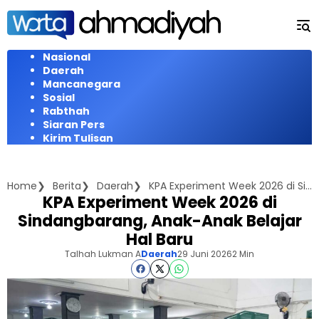
Langsung
ke
konten
Nasional
Daerah
Mancanegara
Sosial
Rabthah
Siaran Pers
Kirim Tulisan
Home
Berita
Daerah
KPA Experiment Week 2026 di Sindangbarang, Anak-Anak Belajar Hal Baru
KPA Experiment Week 2026 di
Sindangbarang, Anak-Anak Belajar
Hal Baru
Talhah Lukman A
Daerah
29 Juni 2026
2 Min