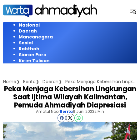
Langsung
ke
konten
Nasional
Daerah
Mancanegara
Sosial
Rabthah
Siaran Pers
Kirim Tulisan
Home
Berita
Daerah
Peka Menjaga Kebersihan Lingkungan Saat Ijtima Wilayah Kalimantan, Pemuda Ahmadiyah Diapresiasi
Peka Menjaga Kebersihan Lingkungan
Saat Ijtima Wilayah Kalimantan,
Pemuda Ahmadiyah Diapresiasi
Amatul Noor
Berita
9 Juni 2023
2 Min