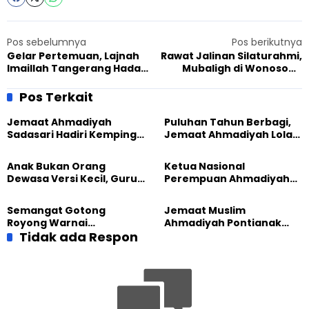
Pos sebelumnya
Pos berikutnya
Gelar Pertemuan, Lajnah
Rawat Jalinan Silaturahmi,
Imaillah Tangerang Hadapi
Mubaligh di Wonosobo
Era Digital dengan Ahlak
Dapat Kunjungan Dosen
Islami
IAIN Sultan Amai Gorontalo
Pos Terkait
Jemaat Ahmadiyah
Puluhan Tahun Berbagi,
Sadasari Hadiri Kemping
Jemaat Ahmadiyah Lolak
Pemuda Lintas Agama di
Kembali Salurkan
Majalengka
Sembako kepada Warga
Anak Bukan Orang
Ketua Nasional
Dewasa Versi Kecil, Guru
Perempuan Ahmadiyah
Besar UT Kenalkan Model
Indonesia Raih Gelar Guru
Pendidikan BERLIAN
Besar Universitas
Semangat Gotong
Jemaat Muslim
Terbuka
Royong Warnai
Ahmadiyah Pontianak
Pembangunan Kembali
Tidak ada Respon
dan Gereja Katedral
Masjid di Jemaat
Perkuat Kolaborasi Sosial
Ahmadiyah Sukapura