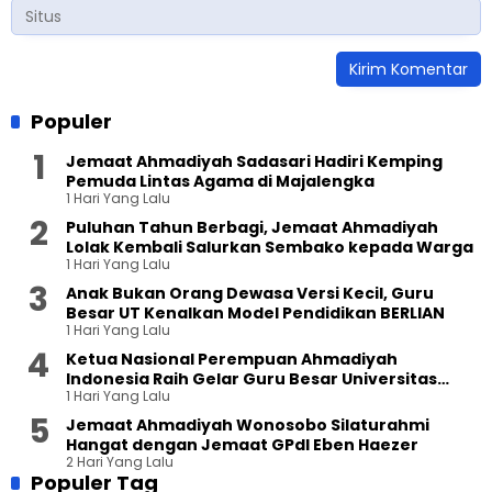
Populer
Jemaat Ahmadiyah Sadasari Hadiri Kemping
Pemuda Lintas Agama di Majalengka
1 Hari Yang Lalu
Puluhan Tahun Berbagi, Jemaat Ahmadiyah
Lolak Kembali Salurkan Sembako kepada Warga
1 Hari Yang Lalu
Anak Bukan Orang Dewasa Versi Kecil, Guru
Besar UT Kenalkan Model Pendidikan BERLIAN
1 Hari Yang Lalu
Ketua Nasional Perempuan Ahmadiyah
Indonesia Raih Gelar Guru Besar Universitas
1 Hari Yang Lalu
Terbuka
Jemaat Ahmadiyah Wonosobo Silaturahmi
Hangat dengan Jemaat GPdI Eben Haezer
2 Hari Yang Lalu
Populer Tag