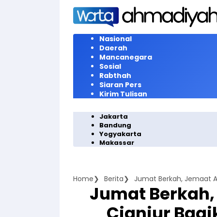
Langsung
ke
konten
Nasional
Daerah
Mancanegara
Sosial
Rabthah
Siaran Pers
Kirim Tulisan
Jakarta
Bandung
Yogyakarta
Makassar
Home
Berita
Jumat Berkah
Cianjur Bagi