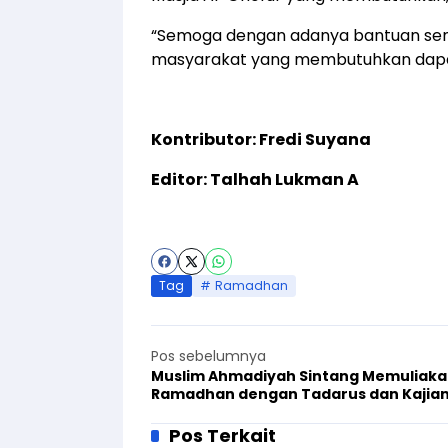
“Semoga dengan adanya bantuan semb
masyarakat yang membutuhkan dapat
Kontributor: Fredi Suyana
Editor: Talhah Lukman A
Tag
Ramadhan
Pos sebelumnya
Muslim Ahmadiyah Sintang Memuliak
Ramadhan dengan Tadarus dan Kajia
Tafsir Al-Qur’an
Pos Terkait