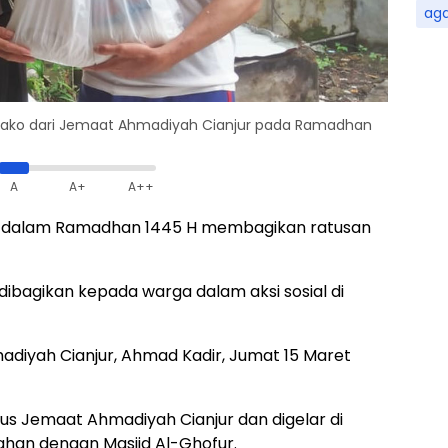
ag
bako dari Jemaat Ahmadiyah Cianjur pada Ramadhan
A
A+
A++
r dalam Ramadhan 1445 H membagikan ratusan
ibagikan kepada warga dalam aksi sosial di
iyah Cianjur, Ahmad Kadir, Jumat 15 Maret
rus Jemaat Ahmadiyah Cianjur dan digelar di
han dengan Masjid Al-Ghofur.