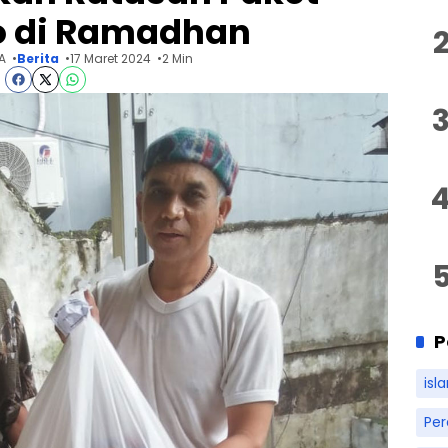
 di Ramadhan
A
Berita
17 Maret 2024
2 Min
P
isl
Pe