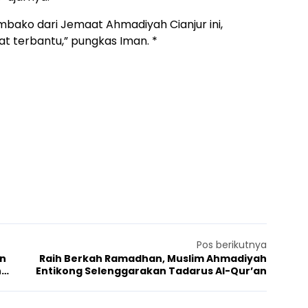
ako dari Jemaat Ahmadiyah Cianjur ini,
 terbantu,” pungkas Iman. *
Pos berikutnya
an
Raih Berkah Ramadhan, Muslim Ahmadiyah
n
Entikong Selenggarakan Tadarus Al-Qur’an