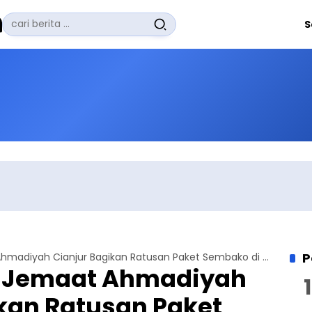
Pencarian
S
untuk:
#
Zuhairi Misrawi
#
Zoom
#
Zero Waste
#
Zaki Firdaus
#
Zafrullah Ahmad Pontoh
No Recent Searches Yet.
P
Jumat Berkah, Jemaat Ahmadiyah Cianjur Bagikan Ratusan Paket Sembako di Ramadhan
, Jemaat Ahmadiyah
kan Ratusan Paket