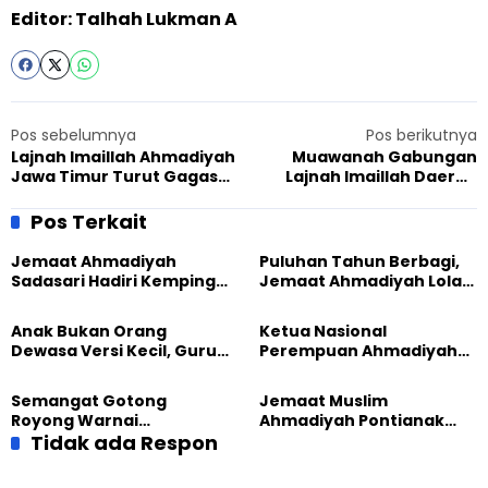
Editor: Talhah Lukman A
Pos sebelumnya
Pos berikutnya
Lajnah Imaillah Ahmadiyah
Muawanah Gabungan
Jawa Timur Turut Gagas
Lajnah Imaillah Daerah
Sekolah Lansia Tangguh
Tasikmalaya, Angkat Isu
Lintas Agama
Lingkungan dan Keluarga
Pos Terkait
Islami
Jemaat Ahmadiyah
Puluhan Tahun Berbagi,
Sadasari Hadiri Kemping
Jemaat Ahmadiyah Lolak
Pemuda Lintas Agama di
Kembali Salurkan
Majalengka
Sembako kepada Warga
Anak Bukan Orang
Ketua Nasional
Dewasa Versi Kecil, Guru
Perempuan Ahmadiyah
Besar UT Kenalkan Model
Indonesia Raih Gelar Guru
Pendidikan BERLIAN
Besar Universitas
Semangat Gotong
Jemaat Muslim
Terbuka
Royong Warnai
Ahmadiyah Pontianak
Pembangunan Kembali
Tidak ada Respon
dan Gereja Katedral
Masjid di Jemaat
Perkuat Kolaborasi Sosial
Ahmadiyah Sukapura