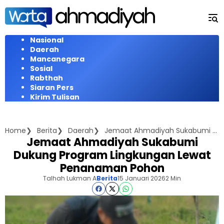
Langsung
ke
konten
Nasional
Daerah
Mancanegara
Sosial
Rabthah
Siaran Pers
Kirim Tulisan
Home
Berita
Daerah
Jemaat Ahmadiyah Sukabumi Dukung Program Lingkungan Lewat Penanaman Pohon
Jemaat Ahmadiyah Sukabumi
Dukung Program Lingkungan Lewat
Penanaman Pohon
Talhah Lukman A
Berita
15 Januari 2026
2 Min