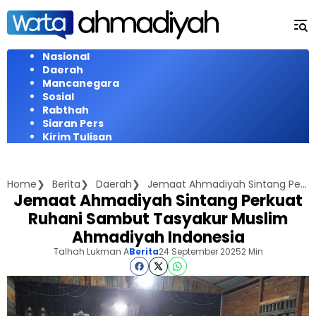
Langsung
ke
konten
Nasional
Daerah
Mancanegara
Sosial
Rabthah
Siaran Pers
Kirim Tulisan
Home
Berita
Daerah
Jemaat Ahmadiyah Sintang Perkuat Ruhani Sambut Tasyakur Muslim Ahmadiyah Indonesia
Jemaat Ahmadiyah Sintang Perkuat
Ruhani Sambut Tasyakur Muslim
Ahmadiyah Indonesia
Talhah Lukman A
Berita
24 September 2025
2 Min