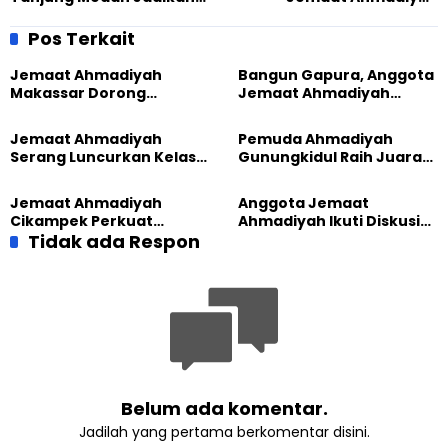
Bersepeda Sarana Hidup
Indonesia Pertegas
Sehat, Semangat Meski
Komitmen Sosial dan
Pos Terkait
Cuaca Kurang Bersahabat
Keterbukaan Publik
Jemaat Ahmadiyah
Bangun Gapura, Anggota
Makassar Dorong
Jemaat Ahmadiyah
Kesadaran Lingkungan
Madukara dan Warga
Lewat Edukasi Ekoteologi
Sambut HUT RI ke-81
Jemaat Ahmadiyah
Pemuda Ahmadiyah
Serang Luncurkan Kelas
Gunungkidul Raih Juara
Tatar, Fokus Cetak
Lomba Video Literasi 2026
Generasi Unggul
Jemaat Ahmadiyah
Anggota Jemaat
Cikampek Perkuat
Ahmadiyah Ikuti Diskusi
Komitmen Bangun Masjid
Tidak ada Respon
Pluralisme di Yogyakarta
Lewat Pengajian
Gabungan
Belum ada komentar.
Jadilah yang pertama berkomentar disini.