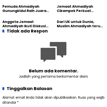
Sambut HUT RI ke-81
Generasi Unggul
Pemuda Ahmadiyah
Jemaat Ahmadiyah
Gunungkidul Raih Juara
Cikampek Perkuat
Lomba Video Literasi 2026
Komitmen Bangun Masjid
Lewat Pengajian
Anggota Jemaat
Dari UK untuk Dunia,
Gabungan
Ahmadiyah Ikuti Diskusi
Muslim Ahmadiyah terus
Pluralisme di Yogyakarta
Tidak ada Respon
perkuat Persaudaraan
Kemanusiaan Global
Belum ada komentar.
Jadilah yang pertama berkomentar disini.
Tinggalkan Balasan
Alamat email Anda tidak akan dipublikasikan.
Ruas yang wajib
ditandai
*