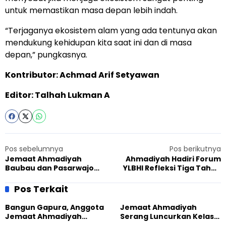
untuk memastikan masa depan lebih indah.
“Terjaganya ekosistem alam yang ada tentunya akan
mendukung kehidupan kita saat ini dan di masa
depan,” pungkasnya.
Kontributor: Achmad Arif Setyawan
Editor: Talhah Lukman A
Pos sebelumnya
Pos berikutnya
Jemaat Ahmadiyah
Ahmadiyah Hadiri Forum
Baubau dan Pasarwajo
YLBHI Refleksi Tiga Tahun
Gelar Pengobatan
Project Base Kalbar,
Homeopati, Warga Rasakan
Perkuat Perlindungan Hak
Pos Terkait
Manfaatnya
Minoritas
Bangun Gapura, Anggota
Jemaat Ahmadiyah
Jemaat Ahmadiyah
Serang Luncurkan Kelas
Madukara dan Warga
Tatar, Fokus Cetak