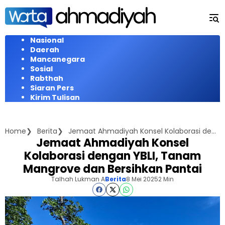
Langsung
ke
konten
Nasional
Daerah
Mancanegara
Sosial
Rabthah
Siaran Pers
Kirim Tulisan
Home
Berita
Jemaat Ahmadiyah Konsel Kolaborasi dengan YBLI, Tanam Mangrove dan Bersihkan Pantai
Jemaat Ahmadiyah Konsel
Kolaborasi dengan YBLI, Tanam
Mangrove dan Bersihkan Pantai
Talhah Lukman A
Berita
8 Mei 2025
2 Min