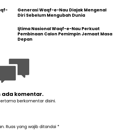
aqf-
Generasi Waqf-e-Nau Diajak Mengenal
Diri Sebelum Mengubah Dunia
Ijtima Nasional Waqf-e-Nau Perkuat
Pembinaan Calon Pemimpin Jemaat Masa
Depan
 ada komentar.
pertama berkomentar disini.
an.
Ruas yang wajib ditandai
*