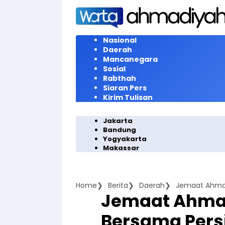
Langsung
ke
konten
Nasional
Daerah
Mancanegara
Sosial
Rabthah
Siaran Pers
Kirim Tulisan
Jakarta
Bandung
Yogyakarta
Makassar
Home
Berita
Daerah
Jemaat Ahma
Bersama Pers