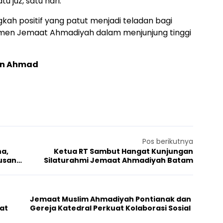
 juz, satu hari.
ngkah positif yang patut menjadi teladan bagi
itmen Jemaat Ahmadiyah dalam menjunjung tinggi
man Ahmad
Pos berikutnya
na,
Ketua RT Sambut Hangat Kunjungan
tusan
Silaturahmi Jemaat Ahmadiyah Batam
Jemaat Muslim Ahmadiyah Pontianak dan
at
Gereja Katedral Perkuat Kolaborasi Sosial