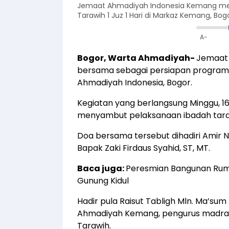
Jemaat Ahmadiyah Indonesia Kemang men
Tarawih 1 Juz 1 Hari di Markaz Kemang, Bogo
A-
Bogor, Warta Ahmadiyah-
Jemaat
bersama sebagai persiapan program t
Ahmadiyah Indonesia, Bogor.
Kegiatan yang berlangsung Minggu, 16 
menyambut pelaksanaan ibadah tar
Doa bersama tersebut dihadiri Amir 
Bapak Zaki Firdaus Syahid, ST, MT.
Baca juga:
Peresmian Bangunan Rum
Gunung Kidul
Hadir pula Raisut Tabligh Mln. Ma’su
Ahmadiyah Kemang, pengurus madrasa
Tarawih.