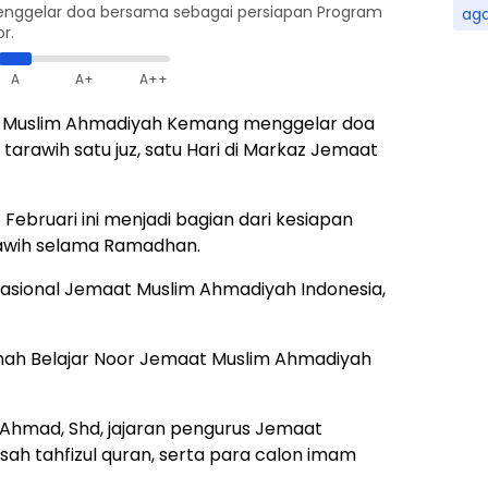
ggelar doa bersama sebagai persiapan Program
ag
r.
A
A+
A++
 Muslim Ahmadiyah Kemang menggelar doa
arawih satu juz, satu Hari di Markaz Jemaat
Februari ini menjadi bagian dari kesiapan
awih selama Ramadhan.
Nasional Jemaat Muslim Ahmadiyah Indonesia,
ah Belajar Noor Jemaat Muslim Ahmadiyah
m Ahmad, Shd, jajaran pengurus Jemaat
h tahfizul quran, serta para calon imam