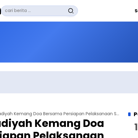
Pencarian
S
untuk:
#
Zuhairi Misrawi
#
Zoom
#
Zero Waste
#
Zaki Firdaus
#
Zafrullah Ahmad Pontoh
No Recent Searches Yet.
P
Jemaat Ahmadiyah Kemang Doa Bersama Persiapan Pelaksanaan Sholat Tarawih
diyah Kemang Doa
iapan Pelaksanaan