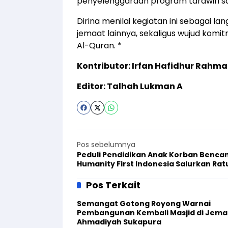
penyelenggaraan program tarawih satu
Dirina menilai kegiatan ini sebagai la
jemaat lainnya, sekaligus wujud kom
Al-Quran. *
Kontributor: Irfan Hafidhur Rah
Editor: Talhah Lukman A
Pos sebelumnya
Peduli Pendidikan Anak Korban Benca
Humanity First Indonesia Salurkan Ra
Buku hingga Tas
Pos Terkait
Semangat Gotong Royong Warnai
Pembangunan Kembali Masjid di Jema
Ahmadiyah Sukapura