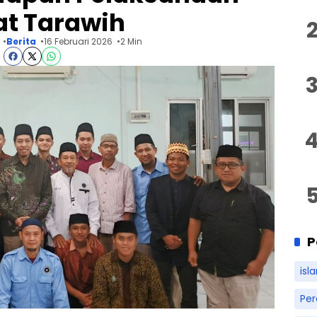
at Tarawih
Berita
16 Februari 2026
2 Min
P
isl
Pe