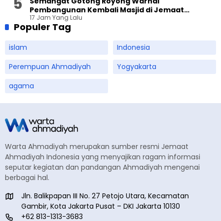
Semangat Gotong Royong Warnai
Pembangunan Kembali Masjid di Jemaat
17 Jam Yang Lalu
Ahmadiyah Sukapura
Populer Tag
islam
Indonesia
Perempuan Ahmadiyah
Yogyakarta
agama
Warta Ahmadiyah merupakan sumber resmi Jemaat
Ahmadiyah Indonesia yang menyajikan ragam informasi
seputar kegiatan dan pandangan Ahmadiyah mengenai
berbagai hal.
Jln. Balikpapan III No. 27 Petojo Utara, Kecamatan
Gambir, Kota Jakarta Pusat – DKI Jakarta 10130
+62 813-1313-3683