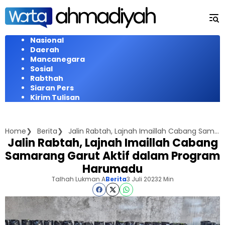
Langsung
ke
konten
Nasional
Daerah
Mancanegara
Sosial
Rabthah
Siaran Pers
Kirim Tulisan
Home
Berita
Jalin Rabtah, Lajnah Imaillah Cabang Samarang Garut Aktif dalam Program Harumadu
Jalin Rabtah, Lajnah Imaillah Cabang
Samarang Garut Aktif dalam Program
Harumadu
Talhah Lukman A
Berita
3 Juli 2023
2 Min