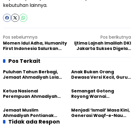
kebutuhan lainnya.
Pos sebelumnya
Pos berikutnya
Momen Idul Adha, Humanity
Ijtima Lajnah Imaillah DKI
First Indonesia Salurkan
Jakarta Sukses Digelar,
Hewan Kurban ke Korban
Membangun Keluarga
Gempa Cianjur
Islami di Kota Metropolitan
Pos Terkait
Puluhan Tahun Berbagi,
Anak Bukan Orang
Jemaat Ahmadiyah Lolak
Dewasa Versi Kecil, Guru
Kembali Salurkan
Besar UT Kenalkan Model
Sembako kepada Warga
Pendidikan BERLIAN
Ketua Nasional
Semangat Gotong
Perempuan Ahmadiyah
Royong Warnai
Indonesia Raih Gelar Guru
Pembangunan Kembali
Besar Universitas
Masjid di Jemaat
Jemaat Muslim
Menjadi ‘Ismail’ Masa Kini,
Terbuka
Ahmadiyah Sukapura
Ahmadiyah Pontianak
Generasi Waqf-e-Nau
dan Gereja Katedral
Tidak ada Respon
Diajak Hidup untuk
Perkuat Kolaborasi Sosial
Pengabdian