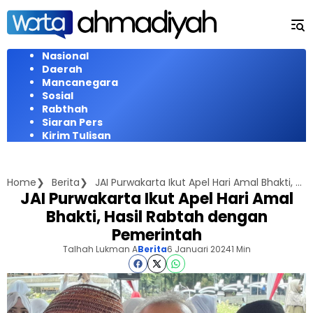
Langsung
ke
konten
Nasional
Daerah
Mancanegara
Sosial
Rabthah
Siaran Pers
Kirim Tulisan
Home
Berita
JAI Purwakarta Ikut Apel Hari Amal Bhakti, Hasil Rabtah dengan Pemerintah
JAI Purwakarta Ikut Apel Hari Amal
Bhakti, Hasil Rabtah dengan
Pemerintah
Talhah Lukman A
Berita
6 Januari 2024
1 Min