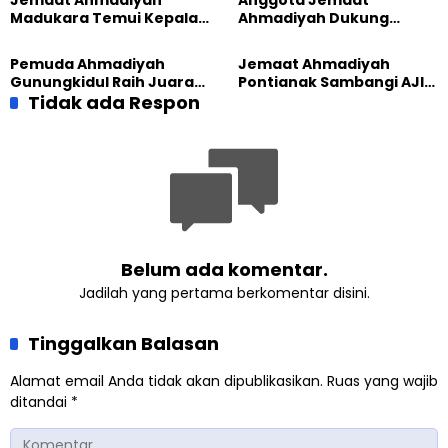
Jemaat Ahmadiyah
Anggota Jemaat
Madukara Temui Kepala
Ahmadiyah Dukung
Desa Limbangan,
Peluncuran Strategi
Komitmen Jaga
Kolaborasi Klinik KBB DIY
Pemuda Ahmadiyah
Jemaat Ahmadiyah
Kerukunan
Gunungkidul Raih Juara
Pontianak Sambangi AJI,
Lomba Video Literasi 2026
Tidak ada Respon
Bahas Kolaborasi Positif
Belum ada komentar.
Jadilah yang pertama berkomentar disini.
Tinggalkan Balasan
Alamat email Anda tidak akan dipublikasikan.
Ruas yang wajib
ditandai
*