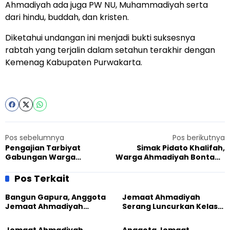
Ahmadiyah ada juga PW NU, Muhammadiyah serta
dari hindu, buddah, dan kristen.
Diketahui undangan ini menjadi bukti suksesnya
rabtah yang terjalin dalam setahun terakhir dengan
Kemenag Kabupaten Purwakarta.
Pos sebelumnya
Pos berikutnya
Pengajian Tarbiyat
Simak Pidato Khalifah,
Gabungan Warga
Warga Ahmadiyah Bontang
Ahmadiyah di Tebing
Tingkatkan Keimanan
Tinggi, Diingatkan Kunci
Memasuki Tahun yang Baru
Pos Terkait
Penyucian Diri
Bangun Gapura, Anggota
Jemaat Ahmadiyah
Jemaat Ahmadiyah
Serang Luncurkan Kelas
Madukara dan Warga
Tatar, Fokus Cetak
Sambut HUT RI ke-81
Generasi Unggul