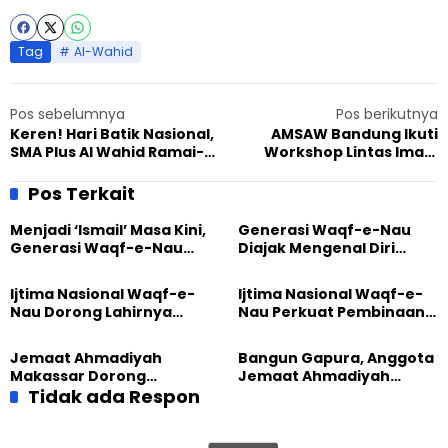
Tag
Al-Wahid
Pos sebelumnya
Pos berikutnya
Keren! Hari Batik Nasional,
AMSAW Bandung Ikuti
SMA Plus Al Wahid Ramai-
Workshop Lintas Iman,
ramai Berbatik
Tebar Pesan Damai
Pos Terkait
Menjadi ‘Ismail’ Masa Kini,
Generasi Waqf-e-Nau
Generasi Waqf-e-Nau
Diajak Mengenal Diri
Diajak Hidup untuk
Sebelum Mengubah
Pengabdian
Dunia
Ijtima Nasional Waqf-e-
Ijtima Nasional Waqf-e-
Nau Dorong Lahirnya
Nau Perkuat Pembinaan
Generasi Pengkhidmat
Calon Pemimpin Jemaat
yang Militan
Masa Depan
Jemaat Ahmadiyah
Bangun Gapura, Anggota
Makassar Dorong
Jemaat Ahmadiyah
Kesadaran Lingkungan
Tidak ada Respon
Madukara dan Warga
Lewat Edukasi Ekoteologi
Sambut HUT RI ke-81