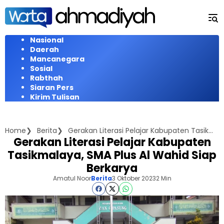
Langsung
ke
konten
Nasional
Daerah
Mancanegara
Sosial
Rabthah
Siaran Pers
Kirim Tulisan
Home
Berita
Gerakan Literasi Pelajar Kabupaten Tasikmalaya, SMA Plus Al Wahid Siap Berkarya
Gerakan Literasi Pelajar Kabupaten
Tasikmalaya, SMA Plus Al Wahid Siap
Berkarya
Amatul Noor
Berita
3 Oktober 2023
2 Min