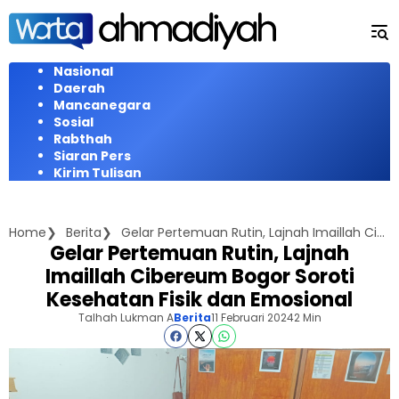
Langsung
ke
konten
Nasional
Daerah
Mancanegara
Sosial
Rabthah
Siaran Pers
Kirim Tulisan
Home
Berita
Gelar Pertemuan Rutin, Lajnah Imaillah Cibereum Bogor Soroti Kesehatan Fisik dan Emosional
Gelar Pertemuan Rutin, Lajnah
Imaillah Cibereum Bogor Soroti
Kesehatan Fisik dan Emosional
Talhah Lukman A
Berita
11 Februari 2024
2 Min