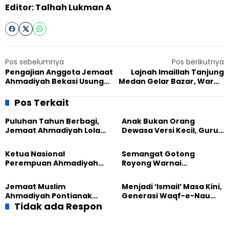
Editor: Talhah Lukman A
Pos sebelumnya
Pos berikutnya
Pengajian Anggota Jemaat
Lajnah Imaillah Tanjung
Ahmadiyah Bekasi Usung
Medan Gelar Bazar, Warga
Tema Pentingnya Sholat
Setempat Ikut Meramaikan
Berjamaah
Pos Terkait
Puluhan Tahun Berbagi,
Anak Bukan Orang
Jemaat Ahmadiyah Lolak
Dewasa Versi Kecil, Guru
Kembali Salurkan
Besar UT Kenalkan Model
Sembako kepada Warga
Pendidikan BERLIAN
Ketua Nasional
Semangat Gotong
Perempuan Ahmadiyah
Royong Warnai
Indonesia Raih Gelar Guru
Pembangunan Kembali
Besar Universitas
Masjid di Jemaat
Jemaat Muslim
Menjadi ‘Ismail’ Masa Kini,
Terbuka
Ahmadiyah Sukapura
Ahmadiyah Pontianak
Generasi Waqf-e-Nau
dan Gereja Katedral
Tidak ada Respon
Diajak Hidup untuk
Perkuat Kolaborasi Sosial
Pengabdian