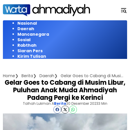
Langsung
ke
konten
Nasional
Daerah
Mancanegara
Sosial
Rabthah
Siaran Pers
Kirim Tulisan
Home
Berita
Daerah
Gelar Goes to Cabang di Musim Libur, Puluhan Anak Muda Ahmadiyah Padang Pergi ke Kerinci
Gelar Goes to Cabang di Musim Libur,
Puluhan Anak Muda Ahmadiyah
Padang Pergi ke Kerinci
Talhah Lukman A
Berita
30 Desember 2023
3 Min