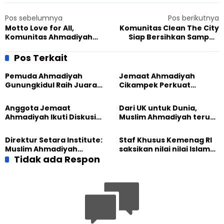
Pos sebelumnya
Pos berikutnya
Motto Love for All,
Komunitas Clean The City
Komunitas Ahmadiyah
Siap Bersihkan Sampah
Surabaya Hadiri Perayaan
Perayaan Malam Tahun
Natal di Gereja GPIB
Baru, Pemkab Sintang Beri
Pos Terkait
Apresiasi
Pemuda Ahmadiyah
Jemaat Ahmadiyah
Gunungkidul Raih Juara
Cikampek Perkuat
Lomba Video Literasi 2026
Komitmen Bangun Masjid
Lewat Pengajian
Anggota Jemaat
Dari UK untuk Dunia,
Gabungan
Ahmadiyah Ikuti Diskusi
Muslim Ahmadiyah terus
Pluralisme di Yogyakarta
perkuat Persaudaraan
Kemanusiaan Global
Direktur Setara Institute:
Staf Khusus Kemenag RI
Muslim Ahmadiyah
saksikan nilai nilai Islam
membangun Perdamaian
Tidak ada Respon
dalam Jalsah Salanah
Dunia dari “Infrastruktur
Internasional Muslim
Kemanusiaan”
Ahmadiyah UK 2026