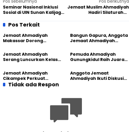
Pos sebelumnya
Pos berikutnya
Seminar Nasional Inklusi
Jemaat Muslim Ahmadiyah
Sosial di UIN Sunan Kalijaga,
Hadiri Silaturahmi
Lajnah Imaillah Yogyakarta
Kebangsaan Mengenang
Soroti Pentingnya
Guru Bangsa Gus Dur di
Pos Terkait
Komunikasi Orang tua
Senayan
dengan Anak
Jemaat Ahmadiyah
Bangun Gapura, Anggota
Makassar Dorong
Jemaat Ahmadiyah
Kesadaran Lingkungan
Madukara dan Warga
Lewat Edukasi Ekoteologi
Sambut HUT RI ke-81
Jemaat Ahmadiyah
Pemuda Ahmadiyah
Serang Luncurkan Kelas
Gunungkidul Raih Juara
Tatar, Fokus Cetak
Lomba Video Literasi 2026
Generasi Unggul
Jemaat Ahmadiyah
Anggota Jemaat
Cikampek Perkuat
Ahmadiyah Ikuti Diskusi
Komitmen Bangun Masjid
Tidak ada Respon
Pluralisme di Yogyakarta
Lewat Pengajian
Gabungan