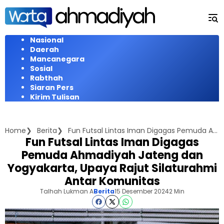
Langsung
ke
konten
Nasional
Daerah
Mancanegara
Sosial
Rabthah
Siaran Pers
Kirim Tulisan
Home
Berita
Fun Futsal Lintas Iman Digagas Pemuda Ahmadiyah Jateng dan Yogyakarta, Upaya Rajut Silaturahmi Antar Komunitas
Fun Futsal Lintas Iman Digagas
Pemuda Ahmadiyah Jateng dan
Yogyakarta, Upaya Rajut Silaturahmi
Antar Komunitas
Talhah Lukman A
Berita
15 Desember 2024
2 Min