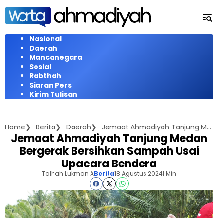
Langsung
ke
konten
Nasional
Daerah
Mancanegara
Sosial
Rabthah
Siaran Pers
Kirim Tulisan
Home
Berita
Daerah
Jemaat Ahmadiyah Tanjung Medan Bergerak Bersihkan Sampah Usai Upacara Bendera
Jemaat Ahmadiyah Tanjung Medan
Bergerak Bersihkan Sampah Usai
Upacara Bendera
Talhah Lukman A
Berita
18 Agustus 2024
1 Min