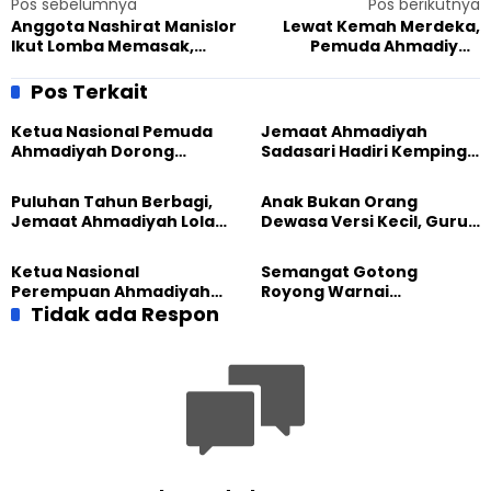
Pos sebelumnya
Pos berikutnya
Anggota Nashirat Manislor
Lewat Kemah Merdeka,
Ikut Lomba Memasak,
Pemuda Ahmadiyah
Bangun Rasa Percaya Diri
Banyumas dan Komunitas
Pandawa Desa Hayati
Pos Terkait
Kemerdekaan
Ketua Nasional Pemuda
Jemaat Ahmadiyah
Ahmadiyah Dorong
Sadasari Hadiri Kemping
Kolaborasi Pendidikan
Pemuda Lintas Agama di
bersama UNUSIA
Majalengka
Puluhan Tahun Berbagi,
Anak Bukan Orang
Jemaat Ahmadiyah Lolak
Dewasa Versi Kecil, Guru
Kembali Salurkan
Besar UT Kenalkan Model
Sembako kepada Warga
Pendidikan BERLIAN
Ketua Nasional
Semangat Gotong
Perempuan Ahmadiyah
Royong Warnai
Indonesia Raih Gelar Guru
Tidak ada Respon
Pembangunan Kembali
Besar Universitas
Masjid di Jemaat
Terbuka
Ahmadiyah Sukapura