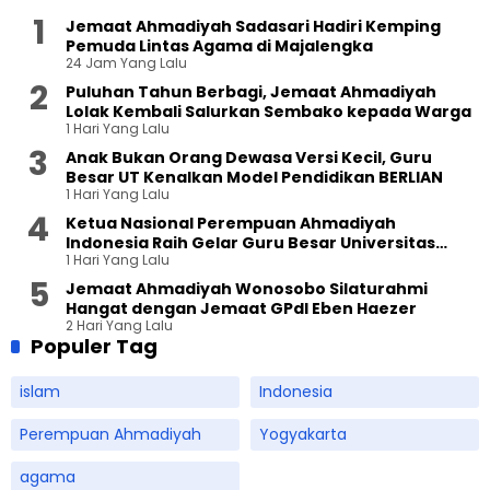
Jemaat Ahmadiyah Sadasari Hadiri Kemping
Pemuda Lintas Agama di Majalengka
24 Jam Yang Lalu
Puluhan Tahun Berbagi, Jemaat Ahmadiyah
Lolak Kembali Salurkan Sembako kepada Warga
1 Hari Yang Lalu
Anak Bukan Orang Dewasa Versi Kecil, Guru
Besar UT Kenalkan Model Pendidikan BERLIAN
1 Hari Yang Lalu
Ketua Nasional Perempuan Ahmadiyah
Indonesia Raih Gelar Guru Besar Universitas
1 Hari Yang Lalu
Terbuka
Jemaat Ahmadiyah Wonosobo Silaturahmi
Hangat dengan Jemaat GPdI Eben Haezer
2 Hari Yang Lalu
Populer Tag
islam
Indonesia
Perempuan Ahmadiyah
Yogyakarta
agama