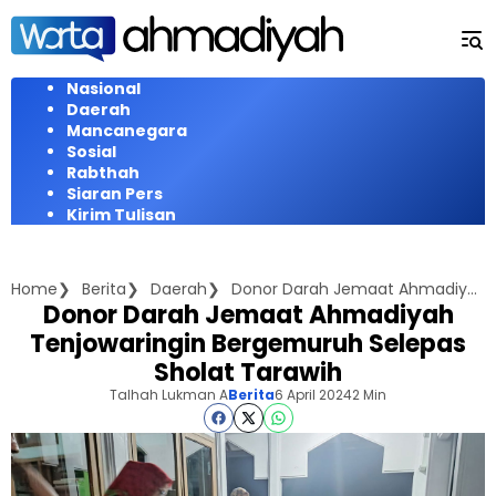
Langsung
ke
konten
Nasional
Daerah
Mancanegara
Sosial
Rabthah
Siaran Pers
Kirim Tulisan
Home
Berita
Daerah
Donor Darah Jemaat Ahmadiyah Tenjowaringin Bergemuruh Selepas Sholat Tarawih
Donor Darah Jemaat Ahmadiyah
Tenjowaringin Bergemuruh Selepas
Sholat Tarawih
Talhah Lukman A
Berita
6 April 2024
2 Min