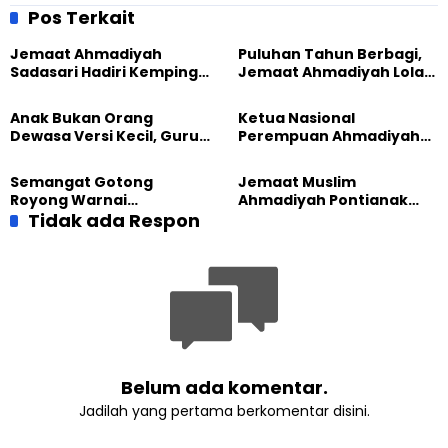
Superhero Ramadhan
Takjil Meski Diguyur Hujan
Pos Terkait
Jemaat Ahmadiyah
Puluhan Tahun Berbagi,
Sadasari Hadiri Kemping
Jemaat Ahmadiyah Lolak
Pemuda Lintas Agama di
Kembali Salurkan
Majalengka
Sembako kepada Warga
Anak Bukan Orang
Ketua Nasional
Dewasa Versi Kecil, Guru
Perempuan Ahmadiyah
Besar UT Kenalkan Model
Indonesia Raih Gelar Guru
Pendidikan BERLIAN
Besar Universitas
Semangat Gotong
Jemaat Muslim
Terbuka
Royong Warnai
Ahmadiyah Pontianak
Pembangunan Kembali
Tidak ada Respon
dan Gereja Katedral
Masjid di Jemaat
Perkuat Kolaborasi Sosial
Ahmadiyah Sukapura
Belum ada komentar.
Jadilah yang pertama berkomentar disini.