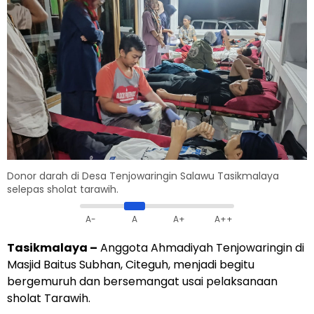
Donor darah di Desa Tenjowaringin Salawu Tasikmalaya
selepas sholat tarawih.
A-
A
A+
A++
Tasikmalaya
–
Anggota Ahmadiyah Tenjowaringin di
Masjid Baitus Subhan, Citeguh, menjadi begitu
bergemuruh dan bersemangat usai pelaksanaan
sholat Tarawih.