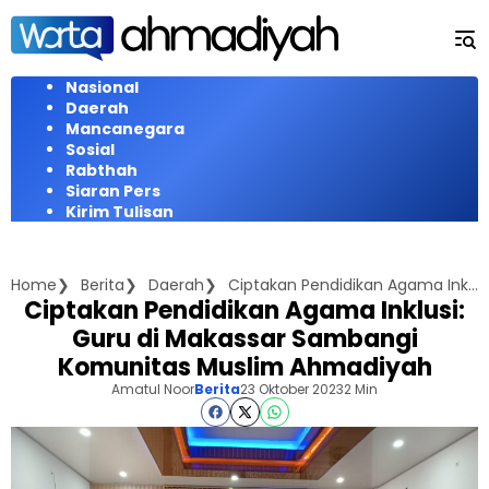
Langsung
ke
konten
Nasional
Daerah
Mancanegara
Sosial
Rabthah
Siaran Pers
Kirim Tulisan
Home
Berita
Daerah
Ciptakan Pendidikan Agama Inklusi: Guru di Makassar Sambangi Komunitas Muslim Ahmadiyah
Ciptakan Pendidikan Agama Inklusi:
Guru di Makassar Sambangi
Komunitas Muslim Ahmadiyah
Amatul Noor
Berita
23 Oktober 2023
2 Min