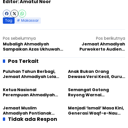
Editor: Amatul Noor
Tag
Makassar
Pos sebelumnya
Pos berikutnya
Mubaligh Ahmadiyah
Jemaat Ahmadiyah
Sampaikan Azas Ukhuwah
Purwokerto Audiensi
Islamiyah saat Pertemuan
dengan Kesbangpol di
Ormas Islam di Banyumas
Momen Saresehan Sumpah
Pos Terkait
Pemuda
Puluhan Tahun Berbagi,
Anak Bukan Orang
Jemaat Ahmadiyah Lolak
Dewasa Versi Kecil, Guru
Kembali Salurkan
Besar UT Kenalkan Model
Sembako kepada Warga
Pendidikan BERLIAN
Ketua Nasional
Semangat Gotong
Perempuan Ahmadiyah
Royong Warnai
Indonesia Raih Gelar Guru
Pembangunan Kembali
Besar Universitas
Masjid di Jemaat
Jemaat Muslim
Menjadi ‘Ismail’ Masa Kini,
Terbuka
Ahmadiyah Sukapura
Ahmadiyah Pontianak
Generasi Waqf-e-Nau
dan Gereja Katedral
Tidak ada Respon
Diajak Hidup untuk
Perkuat Kolaborasi Sosial
Pengabdian