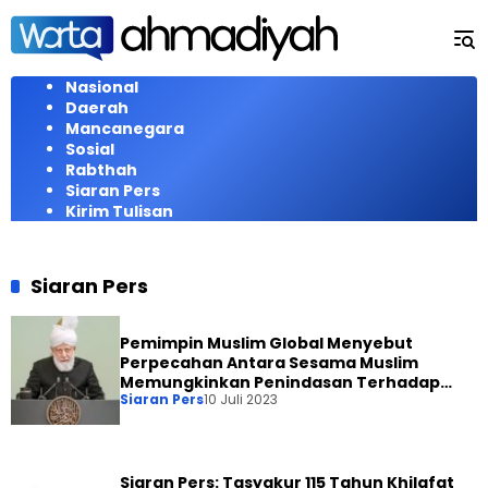
Langsung
ke
konten
Nasional
Daerah
Mancanegara
Sosial
Rabthah
Siaran Pers
Kirim Tulisan
Siaran Pers
Pemimpin Muslim Global Menyebut
Perpecahan Antara Sesama Muslim
Memungkinkan Penindasan Terhadap
Siaran Pers
10 Juli 2023
Kaum Muslim Lain dan Menyasar Islam
Siaran Pers: Tasyakur 115 Tahun Khilafat