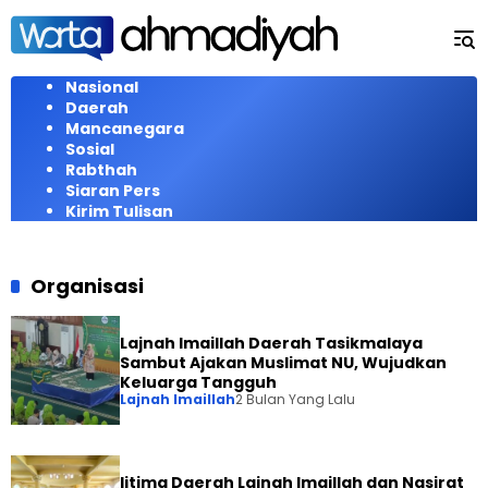
Langsung
ke
konten
Nasional
Daerah
Mancanegara
Sosial
Rabthah
Siaran Pers
Kirim Tulisan
Organisasi
Lajnah Imaillah Daerah Tasikmalaya
Sambut Ajakan Muslimat NU, Wujudkan
Keluarga Tangguh
Lajnah Imaillah
2 Bulan Yang Lalu
Ijtima Daerah Lajnah Imaillah dan Nasirat