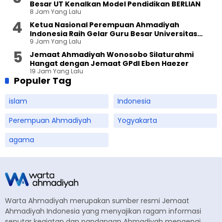
Besar UT Kenalkan Model Pendidikan BERLIAN
8 Jam Yang Lalu
Ketua Nasional Perempuan Ahmadiyah
Indonesia Raih Gelar Guru Besar Universitas
9 Jam Yang Lalu
Terbuka
Jemaat Ahmadiyah Wonosobo Silaturahmi
Hangat dengan Jemaat GPdI Eben Haezer
19 Jam Yang Lalu
Populer Tag
islam
Indonesia
Perempuan Ahmadiyah
Yogyakarta
agama
Warta Ahmadiyah merupakan sumber resmi Jemaat
Ahmadiyah Indonesia yang menyajikan ragam informasi
seputar kegiatan dan pandangan Ahmadiyah mengenai