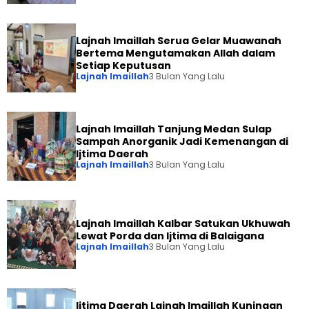
Lajnah Imaillah Serua Gelar Muawanah
Bertema Mengutamakan Allah dalam
Setiap Keputusan
Lajnah Imaillah
3 Bulan Yang Lalu
Lajnah Imaillah Tanjung Medan Sulap
Sampah Anorganik Jadi Kemenangan di
Ijtima Daerah
Lajnah Imaillah
3 Bulan Yang Lalu
Lajnah Imaillah Kalbar Satukan Ukhuwah
Lewat Porda dan Ijtima di Balaigana
Lajnah Imaillah
3 Bulan Yang Lalu
Ijtima Daerah Lajnah Imaillah Kuningan