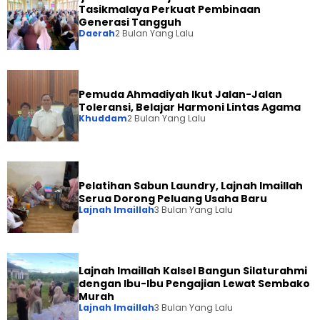
Tasikmalaya Perkuat Pembinaan
Generasi Tangguh
Daerah
2 Bulan Yang Lalu
Pemuda Ahmadiyah Ikut Jalan-Jalan
Toleransi, Belajar Harmoni Lintas Agama
Khuddam
2 Bulan Yang Lalu
Pelatihan Sabun Laundry, Lajnah Imaillah
Serua Dorong Peluang Usaha Baru
Lajnah Imaillah
3 Bulan Yang Lalu
Lajnah Imaillah Kalsel Bangun Silaturahmi
dengan Ibu-Ibu Pengajian Lewat Sembako
Murah
Lajnah Imaillah
3 Bulan Yang Lalu