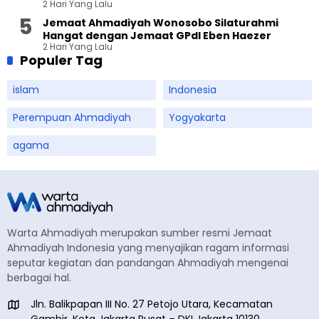
2 Hari Yang Lalu
Terbuka
Jemaat Ahmadiyah Wonosobo Silaturahmi
Hangat dengan Jemaat GPdI Eben Haezer
2 Hari Yang Lalu
Populer Tag
islam
Indonesia
Perempuan Ahmadiyah
Yogyakarta
agama
Warta Ahmadiyah merupakan sumber resmi Jemaat
Ahmadiyah Indonesia yang menyajikan ragam informasi
seputar kegiatan dan pandangan Ahmadiyah mengenai
berbagai hal.
Jln. Balikpapan III No. 27 Petojo Utara, Kecamatan
Gambir, Kota Jakarta Pusat – DKI Jakarta 10130