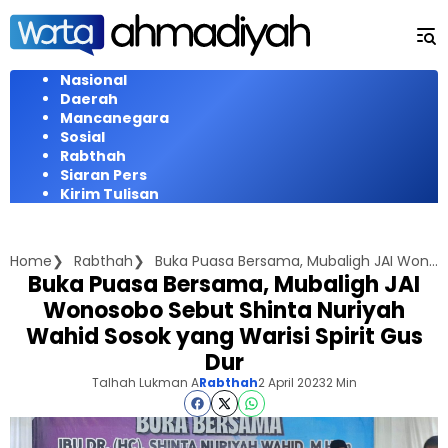
Langsung
ke
konten
Nasional
Daerah
Mancanegara
Sosial
Rabthah
Siaran Pers
Kirim Tulisan
Home
Rabthah
Buka Puasa Bersama, Mubaligh JAI Wonosobo Sebut Shinta Nuriyah Wahid Sosok yang Warisi Spirit Gus Dur
Buka Puasa Bersama, Mubaligh JAI
Wonosobo Sebut Shinta Nuriyah
Wahid Sosok yang Warisi Spirit Gus
Dur
Talhah Lukman A
Rabthah
2 April 2023
2 Min