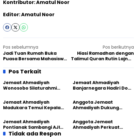
Kontributor: Amatul Noor
Editor: Amatul Noor
Pos sebelumnya
Pos berikutnya
Jadi Tuan Rumah Buka
Hiasi Ramadhan dengan
Puasa Bersama Mahasiswa
Talimul Quran Rutin Lajnah
UIN Jakarta, Mubalig
Imailah Neglasari Cianjur
Kebayoran: Ahmadiyah
Pos Terkait
Inklusif
Jemaat Ahmadiyah
Jemaat Ahmadiyah
Wonosobo Silaturahmi
Banjarnegara Hadiri Doa
Hangat dengan Jemaat
Bersama Tasyakuran
GPdI Eben Haezer
Nyadran Warga
Jemaat Ahmadiyah
Anggota Jemaat
Madukara Temui Kepala
Ahmadiyah Dukung
Desa Limbangan,
Peluncuran Strategi
Komitmen Jaga
Kolaborasi Klinik KBB DIY
Jemaat Ahmadiyah
Anggota Jemaat
Kerukunan
Pontianak Sambangi AJI,
Ahmadiyah Perkuat
Bahas Kolaborasi Positif
Tidak ada Respon
Jejaring Lintas Iman