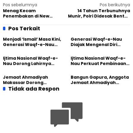
Pos sebelumnya
Pos berikutnya
Menag Kecam
14 Tahun Terbunuhnya
Penembakan di New
Munir, Polri Didesak Bentuk
Zealand: Tak
Tim Khusus
Berperikemanusiaan!
Pos Terkait
Menjadi ‘Ismail’ Masa Kini,
Generasi Waqf-e-Nau
Generasi Waqf-e-Nau
Diajak Mengenal Diri
Diajak Hidup untuk
Sebelum Mengubah
Pengabdian
Dunia
Ijtima Nasional Waqf-e-
Ijtima Nasional Waqf-e-
Nau Dorong Lahirnya
Nau Perkuat Pembinaan
Generasi Pengkhidmat
Calon Pemimpin Jemaat
yang Militan
Masa Depan
Jemaat Ahmadiyah
Bangun Gapura, Anggota
Makassar Dorong
Jemaat Ahmadiyah
Kesadaran Lingkungan
Tidak ada Respon
Madukara dan Warga
Lewat Edukasi Ekoteologi
Sambut HUT RI ke-81