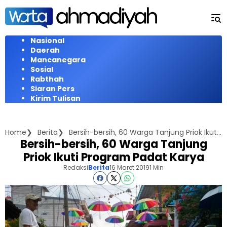
Langsung
ke
konten
Nasional
Daerah
Mancanegara
Sosial
Rabthah
Siaran Pers
Kirim Tulisan
Home
Berita
Bersih-bersih, 60 Warga Tanjung Priok Ikuti Program Padat Karya
Bersih-bersih, 60 Warga Tanjung
Priok Ikuti Program Padat Karya
Redaksi
Berita
16 Maret 2019
1 Min