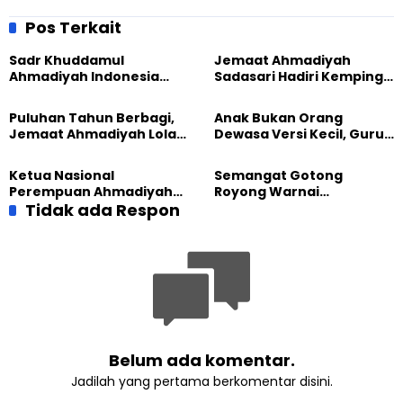
Jateng, Bahas Moderasi
Pertemuan Bertajuk
dan Sejarah Ahmadiyah
Khudam Connect, Dihadiri
Pos Terkait
Gusdurian
Sadr Khuddamul
Jemaat Ahmadiyah
Ahmadiyah Indonesia
Sadasari Hadiri Kemping
Dorong Kolaborasi
Pemuda Lintas Agama di
Pendidikan bersama
Majalengka
Puluhan Tahun Berbagi,
Anak Bukan Orang
UNUSIA
Jemaat Ahmadiyah Lolak
Dewasa Versi Kecil, Guru
Kembali Salurkan
Besar UT Kenalkan Model
Sembako kepada Warga
Pendidikan BERLIAN
Ketua Nasional
Semangat Gotong
Perempuan Ahmadiyah
Royong Warnai
Indonesia Raih Gelar Guru
Tidak ada Respon
Pembangunan Kembali
Besar Universitas
Masjid di Jemaat
Terbuka
Ahmadiyah Sukapura
Belum ada komentar.
Jadilah yang pertama berkomentar disini.