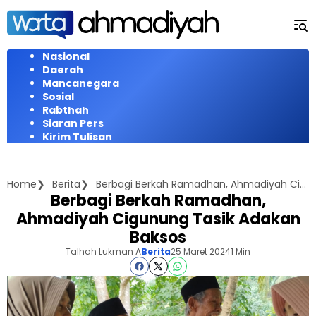
Langsung
ke
konten
Nasional
Daerah
Mancanegara
Sosial
Rabthah
Siaran Pers
Kirim Tulisan
Home
Berita
Berbagi Berkah Ramadhan, Ahmadiyah Cigunung Tasik Adakan Baksos
Berbagi Berkah Ramadhan,
Ahmadiyah Cigunung Tasik Adakan
Baksos
Talhah Lukman A
Berita
25 Maret 2024
1 Min