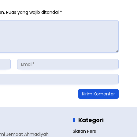
an.
Ruas yang wajib ditandai
*
Kategori
Siaran Pers
smi Jemaat Ahmadiyah