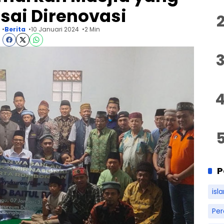
esai Direnovasi
Berita
10 Januari 2024
2 Min
P
isl
Pe