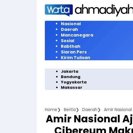
Langsung
ke
konten
Nasional
Daerah
Mancanegara
Sosial
Rabthah
Siaran Pers
Kirim Tulisan
Jakarta
Bandung
Yogyakarta
Makassar
Home
Berita
Daerah
Amir Nasional 
Cibereum Mak