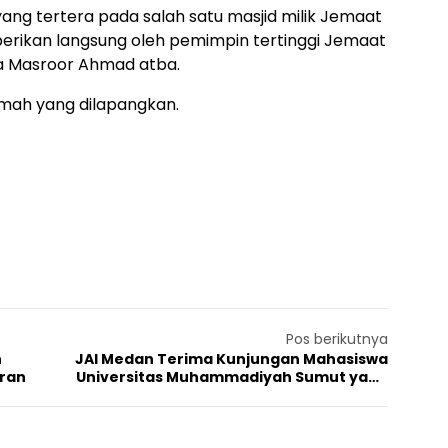
yang tertera pada salah satu masjid milik Jemaat
berikan langsung oleh pemimpin tertinggi Jemaat
za Masroor Ahmad atba.
rumah yang dilapangkan.
Pos berikutnya
n
JAI Medan Terima Kunjungan Mahasiswa
ran
Universitas Muhammadiyah Sumut yang
Tengah Riset