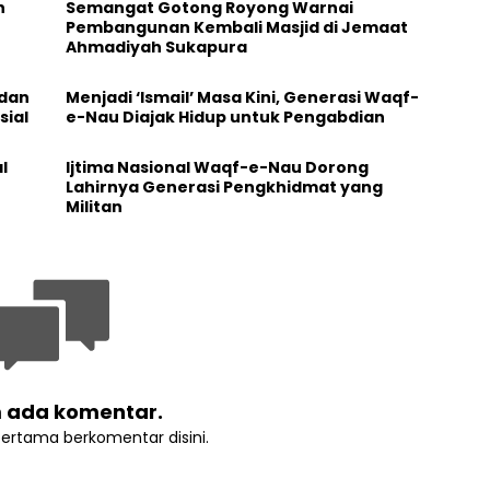
h
Semangat Gotong Royong Warnai
Pembangunan Kembali Masjid di Jemaat
Ahmadiyah Sukapura
 dan
Menjadi ‘Ismail’ Masa Kini, Generasi Waqf-
sial
e-Nau Diajak Hidup untuk Pengabdian
l
Ijtima Nasional Waqf-e-Nau Dorong
Lahirnya Generasi Pengkhidmat yang
Militan
 ada komentar.
pertama berkomentar disini.