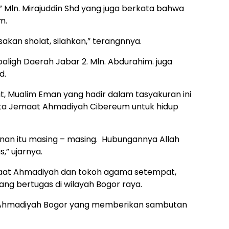
, ” Mln. Mirajuddin Shd yang juga berkata bahwa
m.
akan sholat, silahkan,” terangnnya.
aligh Daerah Jabar 2. Mln. Abdurahim. juga
d.
, Mualim Eman yang hadir dalam tasyakuran ini
ta Jemaat Ahmadiyah Cibereum untuk hidup
inan itu masing – masing. Hubungannya Allah
,” ujarnya.
emaat Ahmadiyah dan tokoh agama setempat,
yang bertugas di wilayah Bogor raya.
t Ahmadiyah Bogor yang memberikan sambutan