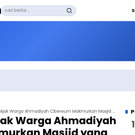
Pencarian
S
untuk:
#
Zuhairi Misrawi
#
Zoom
#
Zero Waste
#
Zaki Firdaus
#
Zafrullah Ahmad Pontoh
No Recent Searches Yet.
P
Amir Nasional Ajak Warga Ahmadiyah Cibereum Makmurkan Masjid yang Baru Selesai Direnovasi
Ajak Warga Ahmadiyah
murkan Masjid yang