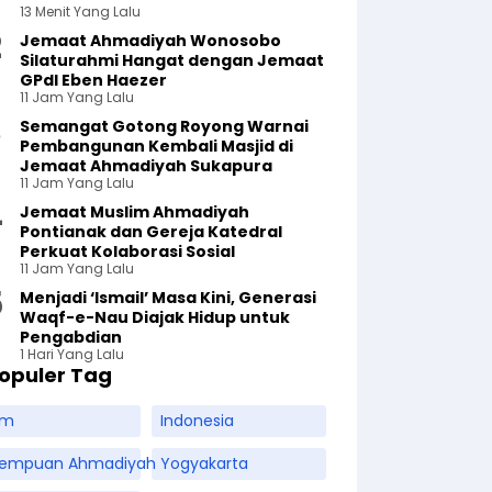
13 Menit Yang Lalu
Jemaat Ahmadiyah Wonosobo
Silaturahmi Hangat dengan Jemaat
GPdI Eben Haezer
11 Jam Yang Lalu
Semangat Gotong Royong Warnai
Pembangunan Kembali Masjid di
Jemaat Ahmadiyah Sukapura
11 Jam Yang Lalu
Jemaat Muslim Ahmadiyah
Pontianak dan Gereja Katedral
Perkuat Kolaborasi Sosial
11 Jam Yang Lalu
Menjadi ‘Ismail’ Masa Kini, Generasi
Waqf-e-Nau Diajak Hidup untuk
Pengabdian
1 Hari Yang Lalu
opuler Tag
am
Indonesia
rempuan Ahmadiyah
Yogyakarta