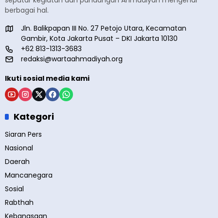
seputar kegiatan dan pandangan Ahmadiyah mengenai
berbagai hal.
Jln. Balikpapan III No. 27 Petojo Utara, Kecamatan
Gambir, Kota Jakarta Pusat – DKI Jakarta 10130
+62 813-1313-3683
redaksi@wartaahmadiyah.org
Ikuti sosial media kami
Kategori
Siaran Pers
Nasional
Daerah
Mancanegara
Sosial
Rabthah
Kebangsaan