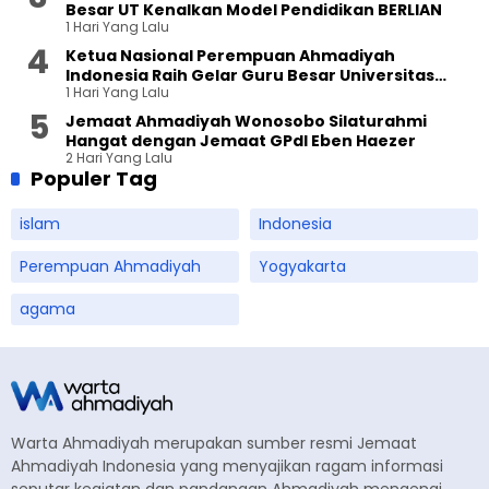
Besar UT Kenalkan Model Pendidikan BERLIAN
1 Hari Yang Lalu
Ketua Nasional Perempuan Ahmadiyah
Indonesia Raih Gelar Guru Besar Universitas
1 Hari Yang Lalu
Terbuka
Jemaat Ahmadiyah Wonosobo Silaturahmi
Hangat dengan Jemaat GPdI Eben Haezer
2 Hari Yang Lalu
Populer Tag
islam
Indonesia
Perempuan Ahmadiyah
Yogyakarta
agama
Warta Ahmadiyah merupakan sumber resmi Jemaat
Ahmadiyah Indonesia yang menyajikan ragam informasi