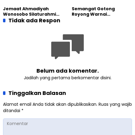
Besar UT Kenalkan Model
Indonesia Raih Gelar Guru
Pendidikan BERLIAN
Besar Universitas
Jemaat Ahmadiyah
Semangat Gotong
Terbuka
Wonosobo Silaturahmi
Royong Warnai
Hangat dengan Jemaat
Tidak ada Respon
Pembangunan Kembali
GPdI Eben Haezer
Masjid di Jemaat
Ahmadiyah Sukapura
Belum ada komentar.
Jadilah yang pertama berkomentar disini.
Tinggalkan Balasan
Alamat email Anda tidak akan dipublikasikan.
Ruas yang wajib
ditandai
*