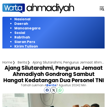
Langsung
ke
konten
Nasional
Daerah
Mancanegara
Sosial
Rabthah
Siaran Pers
Kirim Tulisan
Home
Berita
Ajang Silutarahmi, Pengurus Jemaat Ahmadiyah Gondrong Sambut Hangat Kedatangan Dua Personel TNI
Ajang Silutarahmi, Pengurus Jemaat
Ahmadiyah Gondrong Sambut
Hangat Kedatangan Dua Personel TNI
Talhah Lukman A
Berita
7 Agustus 2024
2 Min