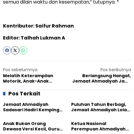
semua dilain waktu dan kesempatan,” tutupnya. *
Kontributor: Saifur Rahman
Editor: Talhah Lukman A
Pos sebelumnya
Pos berikutnya
Melatih Keterampilan
Berlangsung Hangat,
Motorik, Anak-Anak
Jemaat Ahmadiyah Jawa
Ahmadi Sukabumi Antusias
Timur bertamu ke
Mengikuti Cooking Class
Universitas Islam Negeri
Pos Terkait
Sayyid Ali Rahmatullah
Jemaat Ahmadiyah
Puluhan Tahun Berbagi,
Sadasari Hadiri Kemping
Jemaat Ahmadiyah Lolak
Pemuda Lintas Agama di
Kembali Salurkan
Majalengka
Sembako kepada Warga
Anak Bukan Orang
Ketua Nasional
Dewasa Versi Kecil, Guru
Perempuan Ahmadiyah