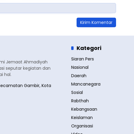
Kategori
Siaran Pers
smi Jemaat Ahmadiyah
Nasional
si seputar kegiatan dan
 hal.
Daerah
Mancanegara
a, Kecamatan Gambir, Kota
Sosial
Rabthah
Kebangsaan
Keislaman
Organisasi