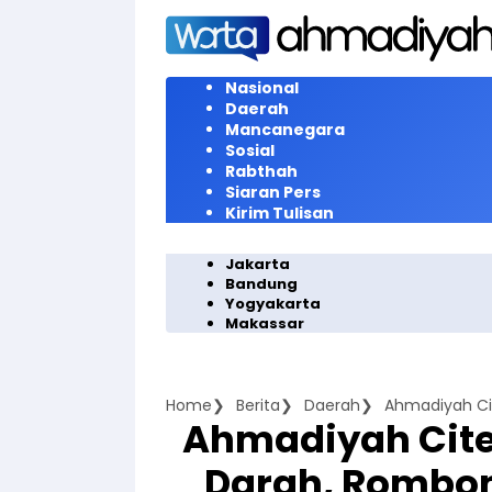
Langsung
ke
konten
Nasional
Daerah
Mancanegara
Sosial
Rabthah
Siaran Pers
Kirim Tulisan
Jakarta
Bandung
Yogyakarta
Makassar
Home
Berita
Daerah
Ahmadiyah Cite
Darah, Rombon