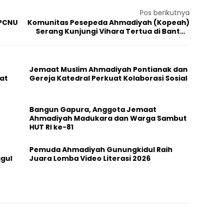
Pos berikutnya
 PCNU
Komunitas Pesepeda Ahmadiyah (Kopeah)
Serang Kunjungi Vihara Tertua di Banten
dan Ucapkan Selamat Imlek
Jemaat Muslim Ahmadiyah Pontianak dan
at
Gereja Katedral Perkuat Kolaborasi Sosial
Bangun Gapura, Anggota Jemaat
Ahmadiyah Madukara dan Warga Sambut
HUT RI ke-81
Pemuda Ahmadiyah Gunungkidul Raih
ggul
Juara Lomba Video Literasi 2026