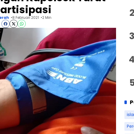
artisipasi
erah
8 Februari 2021
2 Min
P
isl
Pe