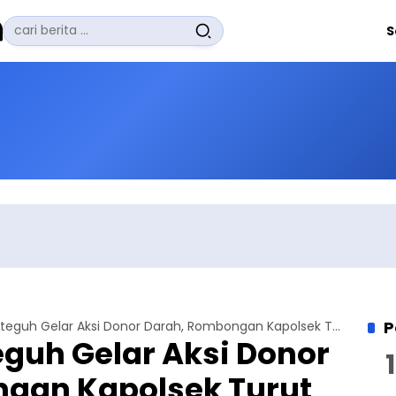
Pencarian
S
untuk:
#
Zuhairi Misrawi
#
Zoom
#
Zero Waste
#
Zaki Firdaus
#
Zafrullah Ahmad Pontoh
No Recent Searches Yet.
P
Ahmadiyah Citeguh Gelar Aksi Donor Darah, Rombongan Kapolsek Turut Berpartisipasi
guh Gelar Aksi Donor
gan Kapolsek Turut