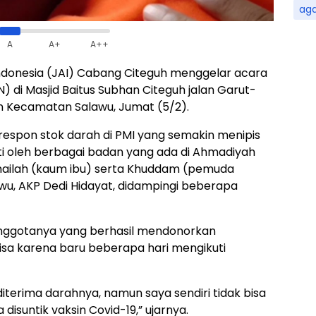
ag
A
A+
A++
donesia (JAI) Cabang Citeguh menggelar acara
di Masjid Baitus Subhan Citeguh jalan Garut-
n Kecamatan Salawu, Jumat (5/2).
respon stok darah di PMI yang semakin menipis
ti oleh berbagai badan yang ada di Ahmadiyah
Imailah (kaum ibu) serta Khuddam (pemuda
wu, AKP Dedi Hidayat, didampingi beberapa
anggotanya yang berhasil mendonorkan
isa karena baru beberapa hari mengikuti
terima darahnya, namun saya sendiri tidak bisa
disuntik vaksin Covid-19,” ujarnya.