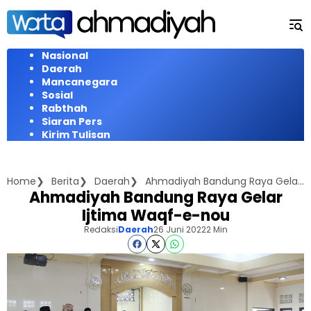
Langsung
ke
konten
Nasional
Daerah
Mancanegara
Sosial
Rabthah
Siaran Pers
Kirim Tulisan
Home
Berita
Daerah
Ahmadiyah Bandung Raya Gelar Ijtima Waqf-e-nou
Ahmadiyah Bandung Raya Gelar
Ijtima Waqf-e-nou
Redaksi
Daerah
26 Juni 2022
2 Min