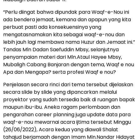
“Perlu diingat bahwa dipundak para Waqf-e-Nou ini
ada bendera jemaat, kemana dan apapun yang kita
perbuat pasti ada konsekuensinya yang
mengatasnamakan kita sebagai waqf-e-nou dan
lebih jauh lagi membawa nama Huzur dan Jemaat ini.”
Tandas Mln Dadan Saefuddin Mbsy, selanjutnya
penyampaian materi dari Mln.Ataul Hayee Mbsy,
Mubaligh Cabang Banjaran dengan tema, Waqf e nou
Apa dan Mengapa? serta profesi Waqf e nou?
Penjelasan secara rinci dari tema tersebut dijelaskan
secara slide by slide yang dipancarkan melalui
proyektor yang sudah tersedia baik di ruangan bapak
maupun ibu-ibu. Aneka ragam perlombaan dan
pengarahan career planning juga update data para
waqf-e-nou mewarnai acara ijtima tersebut Minggu
(26/06/2022), Acara kedua yang diawali Shalat
tahajud berjamaah dengan Imam Mln.Nandar Hidayat