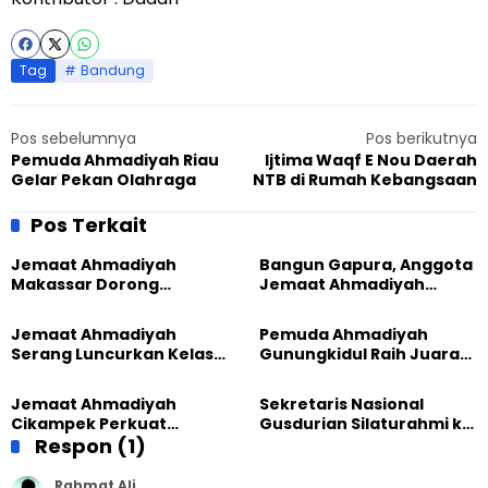
Tag
Bandung
Pos sebelumnya
Pos berikutnya
Pemuda Ahmadiyah Riau
Ijtima Waqf E Nou Daerah
Gelar Pekan Olahraga
NTB di Rumah Kebangsaan
Pos Terkait
Jemaat Ahmadiyah
Bangun Gapura, Anggota
Makassar Dorong
Jemaat Ahmadiyah
Kesadaran Lingkungan
Madukara dan Warga
Lewat Edukasi Ekoteologi
Sambut HUT RI ke-81
Jemaat Ahmadiyah
Pemuda Ahmadiyah
Serang Luncurkan Kelas
Gunungkidul Raih Juara
Tatar, Fokus Cetak
Lomba Video Literasi 2026
Generasi Unggul
Jemaat Ahmadiyah
Sekretaris Nasional
Cikampek Perkuat
Gusdurian Silaturahmi ke
Komitmen Bangun Masjid
Respon (1)
Jemaat Ahmadiyah
Lewat Pengajian
Singaparna, Perkuat Nilai
Gabungan
Kemanusiaan
Rahmat Ali