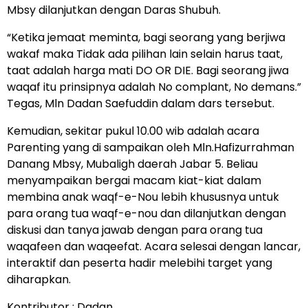
Mbsy dilanjutkan dengan Daras Shubuh.
“Ketika jemaat meminta, bagi seorang yang berjiwa
wakaf maka Tidak ada pilihan lain selain harus taat,
taat adalah harga mati DO OR DIE. Bagi seorang jiwa
waqaf itu prinsipnya adalah No complant, No demans.”
Tegas, Mln Dadan Saefuddin dalam dars tersebut.
Kemudian, sekitar pukul 10.00 wib adalah acara
Parenting yang di sampaikan oleh Mln.Hafizurrahman
Danang Mbsy, Mubaligh daerah Jabar 5. Beliau
menyampaikan bergai macam kiat-kiat dalam
membina anak waqf-e-Nou lebih khususnya untuk
para orang tua waqf-e-nou dan dilanjutkan dengan
diskusi dan tanya jawab dengan para orang tua
waqafeen dan waqeefat. Acara selesai dengan lancar,
interaktif dan peserta hadir melebihi target yang
diharapkan.
Kontributor : Dadan