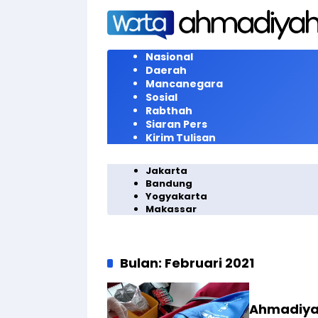
Langsung
ke
konten
Nasional
Daerah
Mancanegara
Sosial
Rabthah
Siaran Pers
Kirim Tulisan
Jakarta
Bandung
Yogyakarta
Makassar
Bulan:
Februari 2021
Ahmadiyah