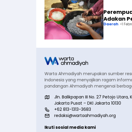
Perempua
Adakan P
Daerah
1 Febr
Warta Ahmadiyah merupakan sumber re
Indonesia yang menyajikan ragam informa
pandangan Ahmadiyah mengenai berbagai
Jln. Balikpapan III No. 27 Petojo Utar
Jakarta Pusat – DKI Jakarta 10130
+62 813-1313-3683
redaksi@wartaahmadiyah.org
Ikuti sosial media kami