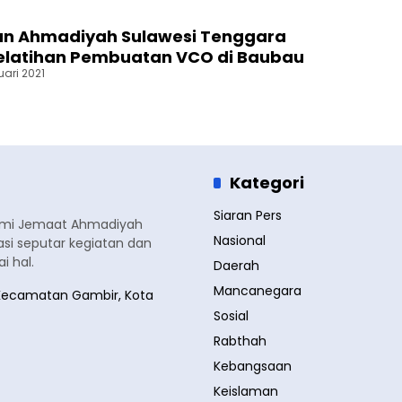
n Ahmadiyah Sulawesi Tenggara
elatihan Pembuatan VCO di Baubau
uari 2021
Kategori
Siaran Pers
smi Jemaat Ahmadiyah
Nasional
si seputar kegiatan dan
 hal.
Daerah
Mancanegara
a, Kecamatan Gambir, Kota
Sosial
Rabthah
Kebangsaan
Keislaman