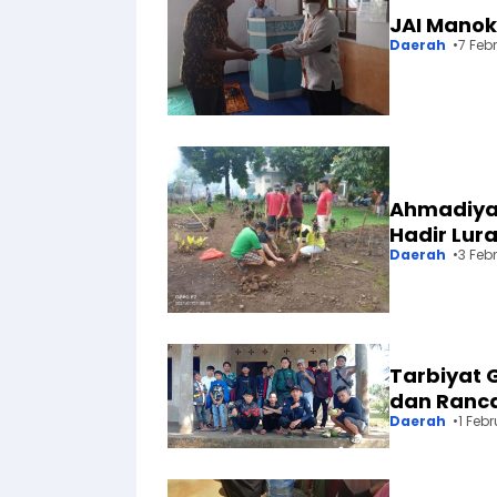
JAI Manok
Daerah
7 Feb
Ahmadiya
Hadir Lur
Daerah
3 Feb
Tarbiyat
dan Ranc
Daerah
1 Febr