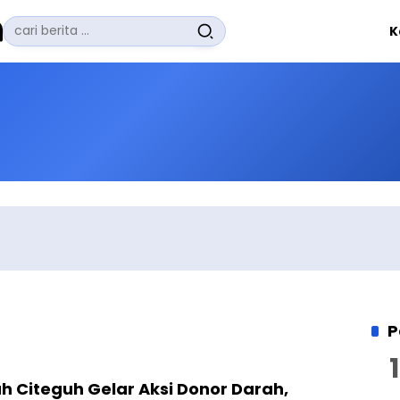
Pencarian
K
untuk:
#
Zuhairi Misrawi
#
Zoom
#
Zero Waste
#
Zaki Firdaus
#
Zafrullah Ahmad Pontoh
No Recent Searches Yet.
P
 Citeguh Gelar Aksi Donor Darah,