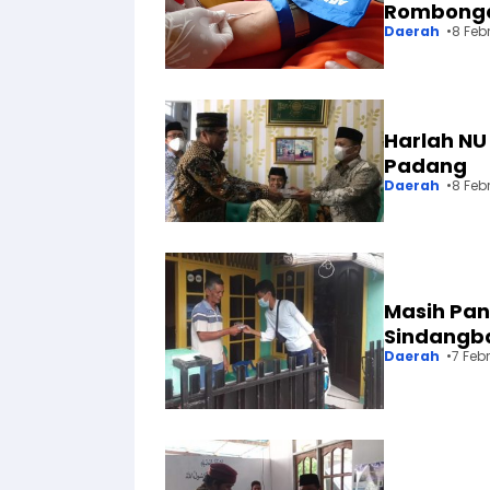
Rombongan
Daerah
8 Feb
Harlah NU
Padang
Daerah
8 Feb
Masih Pa
Sindangba
Daerah
7 Feb