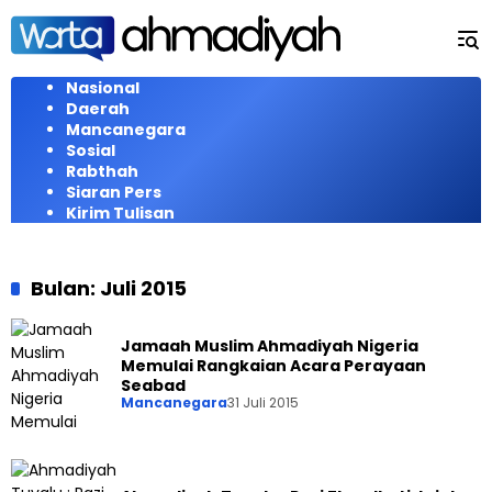
Langsung
ke
konten
Nasional
Daerah
Mancanegara
Sosial
Rabthah
Siaran Pers
Kirim Tulisan
Bulan:
Juli 2015
Jamaah Muslim Ahmadiyah Nigeria
Memulai Rangkaian Acara Perayaan
Seabad
Mancanegara
31 Juli 2015