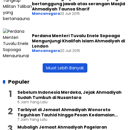
bertanggung jawab atas serangan Masjid
Ahmadiyah Taunsa Sharif
Mancanegara
23 Juli 2015
Perdana Menteri Tuvalu Enele Sopoaga
Mengunjungi Khalifah Islam Ahmadiyah di
London
Mancanegara
20 Juli 2015
Muat Lebih Banyak
Populer
Sebelum Indonesia Merdeka, Jejak Ahmadiyah
Sudah Tumbuh di Nusantara
5 Jam Yang Lalu
Tarbiyat di Jemaat Ahmadiyah Wonoroto
Teguhkan Tauhid hingga Pesan Kedamaian
7 Jam Yang Lalu
Islam
Mubaligh Jemaat Ahmadiyah Pagelaran