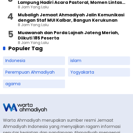
Lampung Hadiri Acara Pastoral, Momen Lintas
8 Jam Yang Lalu
Agama Penuh Keakraban
Mubaligh Jemaat Ahmadiyah Jalin Komunikasi
dengan Staf MUI Kalbar, Bangun Kerukunan
8 Jam Yang Lalu
Muawanah dan Porda Lajnah Jateng Meriah,
Diikuti 185 Peserta
8 Jam Yang Lalu
Populer Tag
Indonesia
islam
Perempuan Ahmadiyah
Yogyakarta
agama
Warta Ahmadiyah merupakan sumber resmi Jemaat
Ahmadiyah Indonesia yang menyajikan ragam informasi
seputar kegiatan dan pandangan Ahmadiyah mengenai