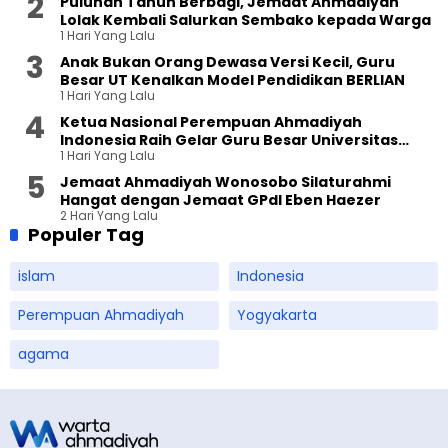
Puluhan Tahun Berbagi, Jemaat Ahmadiyah
Lolak Kembali Salurkan Sembako kepada Warga
1 Hari Yang Lalu
Anak Bukan Orang Dewasa Versi Kecil, Guru
Besar UT Kenalkan Model Pendidikan BERLIAN
1 Hari Yang Lalu
Ketua Nasional Perempuan Ahmadiyah
Indonesia Raih Gelar Guru Besar Universitas
1 Hari Yang Lalu
Terbuka
Jemaat Ahmadiyah Wonosobo Silaturahmi
Hangat dengan Jemaat GPdI Eben Haezer
2 Hari Yang Lalu
Populer Tag
islam
Indonesia
Perempuan Ahmadiyah
Yogyakarta
agama