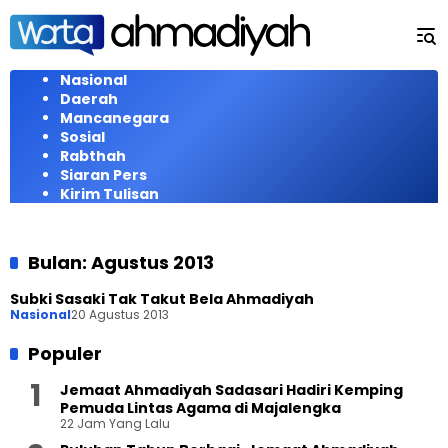
Langsung
ke
konten
Nasional
Daerah
Mancanegara
Sosial
Rabthah
Siaran Pers
Kirim Tulisan
Bulan:
Agustus 2013
Subki Sasaki Tak Takut Bela Ahmadiyah
Nasional
20 Agustus 2013
Populer
Jemaat Ahmadiyah Sadasari Hadiri Kemping
Pemuda Lintas Agama di Majalengka
22 Jam Yang Lalu