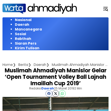
Langsung
ke
konten
Nasional
Daerah
Mancanegara
Sosial
Rabthah
Siaran Pers
Kirim Tulisan
Home
Berita
Daerah
Muslimah Ahmadiyah Manislor Gelar 'Open Tournament Volley Ball Lajnah Imaillah Cup 2019'
Muslimah Ahmadiyah Manislor Gelar
‘Open Tournament Volley Ball Lajnah
Imaillah Cup 2019’
Redaksi
Daerah
25 Maret 2019
2 Min