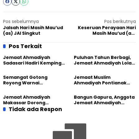
Pos sebelumnya
Pos berikutnya
Jalsah Hari Masih Mau’ud
Keseruan Perayaan Hari
(as) JAI Singkut
Masih Mau’ud (as)
Ahmadiyah Ciandam
Pos Terkait
Jemaat Ahmadiyah
Puluhan Tahun Berbagi,
Sadasari Hadiri Kemping
Jemaat Ahmadiyah Lolak
Pemuda Lintas Agama di
Kembali Salurkan
Majalengka
Sembako kepada Warga
Semangat Gotong
Jemaat Muslim
Royong Warnai
Ahmadiyah Pontianak
Pembangunan Kembali
dan Gereja Katedral
Masjid di Jemaat
Perkuat Kolaborasi Sosial
Jemaat Ahmadiyah
Bangun Gapura, Anggota
Ahmadiyah Sukapura
Makassar Dorong
Jemaat Ahmadiyah
Kesadaran Lingkungan
Tidak ada Respon
Madukara dan Warga
Lewat Edukasi Ekoteologi
Sambut HUT RI ke-81