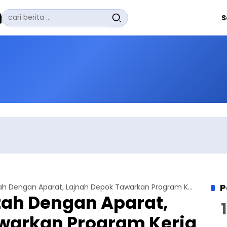
Pencarian
S
untuk:
#
Zuhairi Misrawi
#
Zoom
#
Zero Waste
#
Zaki Firdaus
#
Zafrullah Ahmad Pontoh
No Recent Searches Yet.
P
Menjalin Rabtah Dengan Aparat, Lajnah Depok Tawarkan Program Kerja Peduli Warga
tah Dengan Aparat,
warkan Program Kerja