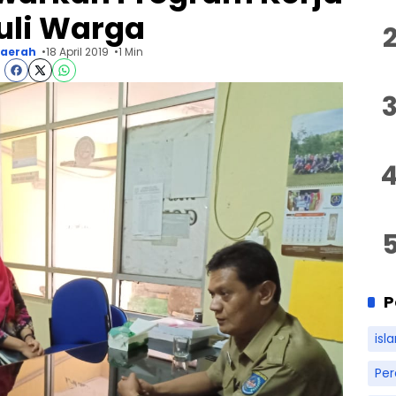
uli Warga
aerah
18 April 2019
1 Min
P
isl
Pe