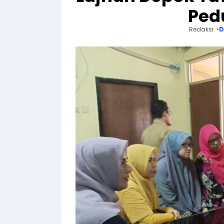
Ped
Redaksi
D