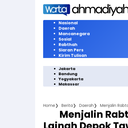
Langsung
ke
konten
Nasional
Daerah
Mancanegara
Sosial
Rabthah
Siaran Pers
Kirim Tulisan
Jakarta
Bandung
Yogyakarta
Makassar
Home
Berita
Daerah
Menjalin Rab
Lajnah Depok Ta