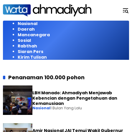
Langsung
ke
konten
Nasional
Daerah
Mancanegara
Sosial
Rabthah
Siaran Pers
Kirim Tulisan
Penanaman 100.000 pohon
LBH Manado: Ahmadiyah Menjawab
Kebencian dengan Pengetahuan dan
Kemanusiaan
Nasional
1 Bulan Yang Lalu
Amir Nasional JAI Temui Wakil Gubernur