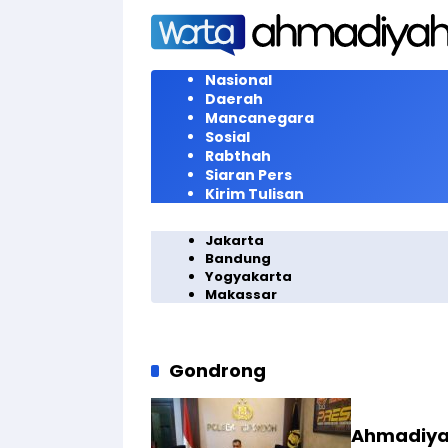
Langsung
ke
konten
Nasional
Daerah
Mancanegara
Sosial
Rabthah
Siaran Pers
Kirim Tulisan
Jakarta
Bandung
Yogyakarta
Makassar
Gondrong
Ahmadiya