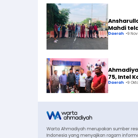
Ansharull
Mahdi tel
Daerah
9 No
Ahmadiya
75, Intel
Daerah
9 Okt
Warta Ahmadiyah merupakan sumber re
Indonesia yang menyajikan ragam informa