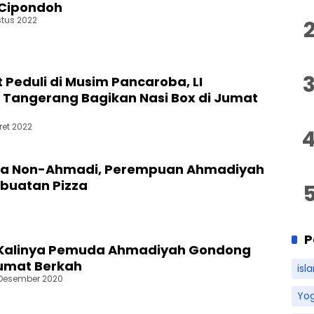
 Cipondoh
stus 2022
Peduli di Musim Pancaroba, LI
Tangerang Bagikan Nasi Box di Jumat
ret 2022
rga Non-Ahmadi, Perempuan Ahmadiyah
buatan Pizza
P
 Kalinya Pemuda Ahmadiyah Gondong
umat Berkah
isl
 Desember 2020
Yo