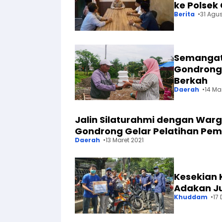
ke Polsek
Berita
31 Agu
Semangat 
Gondrong 
Berkah
Daerah
14 Ma
Jalin Silaturahmi dengan Wa
Gondrong Gelar Pelatihan Pem
Daerah
13 Maret 2021
Kesekian
Adakan J
Khuddam
17