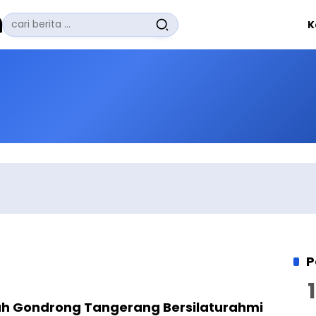
Pencarian
K
untuk:
#
Zuhairi Misrawi
#
Zoom
#
Zero Waste
#
Zaki Firdaus
#
Zafrullah Ahmad Pontoh
No Recent Searches Yet.
P
h Gondrong Tangerang Bersilaturahmi