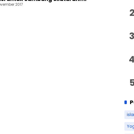
ovember 2017
P
isl
Yo