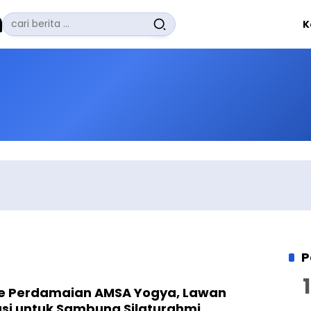
Pencarian
K
untuk:
#
Zuhairi Misrawi
#
Zoom
#
Zero Waste
#
Zaki Firdaus
#
Zafrullah Ahmad Pontoh
No Recent Searches Yet.
P
 Perdamaian AMSA Yogya, Lawan
asi untuk Sambung Silaturahmi