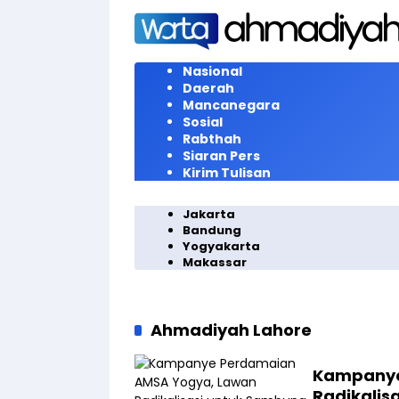
Langsung
ke
konten
Nasional
Daerah
Mancanegara
Sosial
Rabthah
Siaran Pers
Kirim Tulisan
Jakarta
Bandung
Yogyakarta
Makassar
Ahmadiyah Lahore
Kampanye
Radikalis