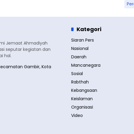
Pe
Kategori
Siaran Pers
smi Jemaat Ahmadiyah
Nasional
si seputar kegiatan dan
 hal.
Daerah
Mancanegara
a, Kecamatan Gambir, Kota
Sosial
Rabthah
Kebangsaan
Keislaman
Organisasi
Video