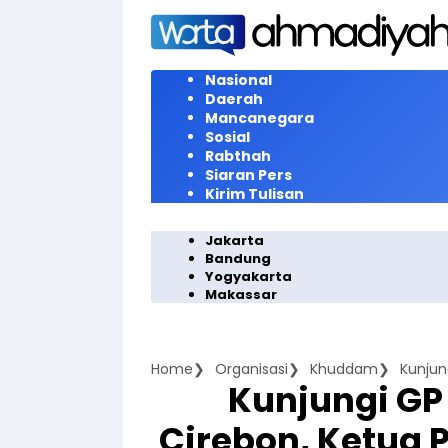
Langsung
ke
konten
Nasional
Daerah
Mancanegara
Sosial
Rabthah
Siaran Pers
Kirim Tulisan
Jakarta
Bandung
Yogyakarta
Makassar
Home
Organisasi
Khuddam
Kunjungi GP
Cirebon, Ketua 