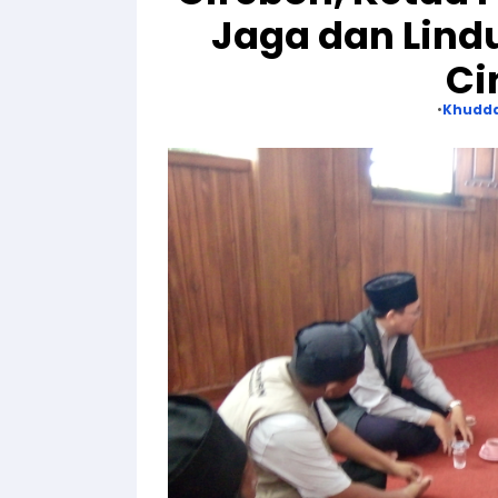
Jaga dan Lind
Ci
Khudd