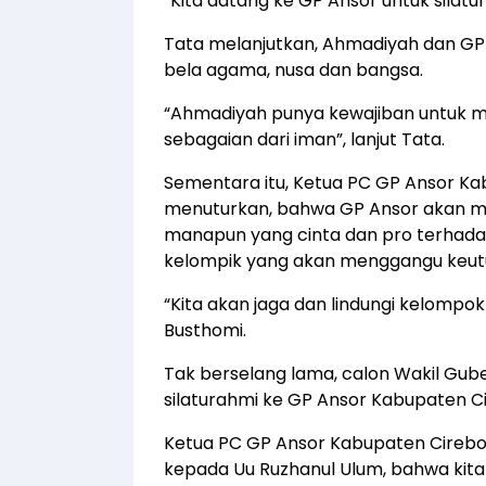
“Kita datang ke GP Ansor untuk silatur
Tata melanjutkan, Ahmadiyah dan GP
bela agama, nusa dan bangsa.
“Ahmadiyah punya kewajiban untuk me
sebagaian dari iman”, lanjut Tata.
Sementara itu, Ketua PC GP Ansor Ka
menuturkan, bahwa GP Ansor akan m
manapun yang cinta dan pro terhada
kelompik yang akan menggangu keut
“Kita akan jaga dan lindungi kelompok
Busthomi.
Tak berselang lama, calon Wakil Gub
silaturahmi ke GP Ansor Kabupaten C
Ketua PC GP Ansor Kabupaten Cireb
kepada Uu Ruzhanul Ulum, bahwa kit