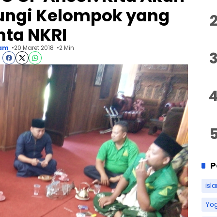
ungi Kelompok yang
nta NKRI
am
20 Maret 2018
2 Min
P
isl
Yo