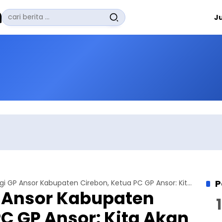
Pencarian
J
untuk:
#
Zuhairi Misrawi
#
Zoom
#
Zero Waste
#
Zaki Firdaus
#
Zafrullah Ahmad Pontoh
No Recent Searches Yet.
P
Kunjungi GP Ansor Kabupaten Cirebon, Ketua PC GP Ansor: Kita Akan Jaga dan Lindungi Kelompok yang Cinta NKRI
 Ansor Kabupaten
PC GP Ansor: Kita Akan